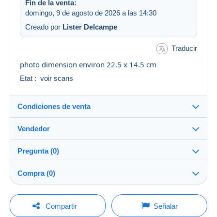
Fin de la venta:
domingo, 9 de agosto de 2026 a las 14:30
Creado por
Lister Delcampe
Traducir
photo dimension environ 22.5 x 14.5 cm
Etat : voir scans
Condiciones de venta
Vendedor
Destino:
Ver la lista de países
Pregunta (0)
multicollections46
100%
(34687x)
Envío:
Compra (0)
Envío después del pago
PRO
Tienda
Gastos:
A cargo del vendedor
Para hacer una pregunta, debe iniciar una
Última actualización: 12:43:24
Compartir
Señalar
sesión.
Apellido:
Métodos de pago: