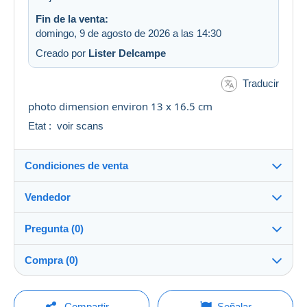
Fin de la venta:
domingo, 9 de agosto de 2026 a las 14:30
Creado por
Lister Delcampe
Traducir
photo dimension environ 13 x 16.5 cm
Etat : voir scans
Condiciones de venta
Vendedor
Destino:
Ver la lista de países
Pregunta (0)
multicollections46
100%
(34693x)
Envío:
Compra (0)
Envío después del pago
PRO
Tienda
Gastos:
A cargo del vendedor
Para hacer una pregunta, debe iniciar una
Última actualización: 23:46:33
Compartir
Señalar