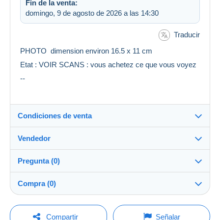
Fin de la venta:
domingo, 9 de agosto de 2026 a las 14:30
Traducir
PHOTO dimension environ 16.5 x 11 cm
Etat : VOIR SCANS : vous achetez ce que vous voyez
--
Condiciones de venta
Vendedor
Destino:
Ver la lista de países
Pregunta (0)
multicollections46
100%
(34693x)
Envío:
Compra (0)
Envío después del pago
PRO
Tienda
Gastos:
A cargo del vendedor
Para hacer una pregunta, debe iniciar una
Última actualización: 23:00:52
Compartir
Señalar