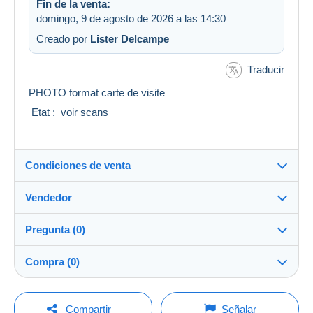
Fin de la venta:
domingo, 9 de agosto de 2026 a las 14:30
Creado por
Lister Delcampe
Traducir
PHOTO format carte de visite
Etat : voir scans
Condiciones de venta
Vendedor
Destino:
Ver la lista de países
Pregunta (0)
multicollections46
100%
(34666x)
Envío:
Compra (0)
Envío después del pago
PRO
Tienda
Gastos:
A cargo del vendedor
Para hacer una pregunta, debe iniciar una
Última actualización: 5:14:17
Compartir
Señalar