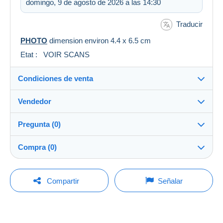
domingo, 9 de agosto de 2026 a las 14:30
Traducir
PHOTO
dimension environ 4.4 x 6.5 cm
Etat : VOIR SCANS
Condiciones de venta
Vendedor
Destino:
Ver la lista de países
Pregunta (0)
multicollections46
100%
(34694x)
Envío:
Compra (0)
Envío después del pago
PRO
Tienda
Gastos:
A cargo del vendedor
Para hacer una pregunta, debe iniciar una
Última actualización: 4:00:11
Compartir
Señalar
sesión.
Apellido:
Métodos de pago:
MULTICOLLECTIONS46
No hay ninguna puja por el momento. ¡Sea el primero!
Iniciar sesión
Miembro desde:
Condiciones de pago: