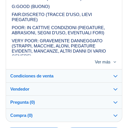
G:GOOD (BUONO)
FAIR:DISCRETO (TRACCE D’USO, LIEVI
PIEGATURE)
POOR: IN CATTIVE CONDIZIONI (PIEGATURE,
ABRASIONI, SEGNI D’USO, EVENTUALI FORI)
VERY POOR: GRAVEMENTE DANNEGGIATO
(STRAPPI, MACCHIE, ALONI, PIEGATURE
EVIDENTI, MANCANZE, ALTRI DANNI DI VARIO
GENERE)
Ver más
Condiciones de venta
Vendedor
Detalles de las condiciones de venta
Pregunta (0)
Envío
caos64
100%
(4404x)
Envío tras el pago dentro de los 5 días
Compra (0)
Tienda
Garantía: