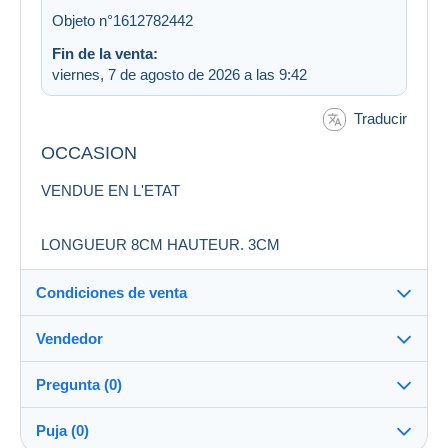
Objeto n°1612782442
Fin de la venta:
viernes, 7 de agosto de 2026 a las 9:42
Traducir
OCCASION
VENDUE EN L'ETAT
LONGUEUR 8CM HAUTEUR. 3CM
Condiciones de venta
Vendedor
Destino:
Ver la lista de países
Pregunta (0)
jason2
100%
(1824x)
Entrega en persona:
Puja (0)
Sí