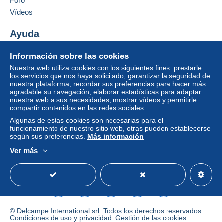
Foro
integrado a la página
será reembolsado por el
vendedor al comprador. Una compra no pagada
Vídeos
puede tener consecuencias en la cuenta del
comprador.
Ayuda
Si las condiciones de venta del vendedor incluyen
Centro de ayuda
Información sobre las cookies
cláusulas relativas al pago, estas se considerarán
Comprar en Delcampe
Nuestra web utiliza cookies con los siguientes fines: prestarle
nulas. Las condiciones de pago de la página web
Vender en Delcampe
los servicios que nos haya solicitado, garantizar la seguridad de
Delcampe, tal y como se definen en las
nuestra plataforma, recordar sus preferencias para hacer más
Una página securizada
condiciones de uso
, son las únicas aplicables.
agradable su navegación, elaborar estadísticas para adaptar
nuestra web a sus necesidades, mostrar vídeos y permitirle
Las compras deben pagarse en un plazo de
14
compartir contenidos en las redes sociales.
días
a partir de la recepción de la declaración final
Algunas de estas cookies son necesarias para el
del vendedor.
funcionamiento de nuestro sitio web, otras pueden establecerse
según sus preferencias.
Más información
Ver más
frais de port en fonction du poIDS lettre verte , lettre
Español
USD
Modo estándar
America/
suivie a votre choix
aucun remboursement ne sera effectue en cas de
perte, vol, ou deterioration de la poste
les evaluations injustifiees seront contestees
merci de repondre a mes evaluations
© Delcampe International srl. Todos los derechos reservados.
Condiciones de uso
y
privacidad
.
Gestión de las cookies