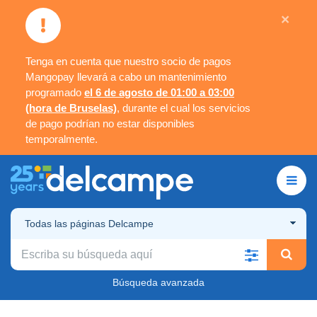
×
Tenga en cuenta que nuestro socio de pagos
Mangopay llevará a cabo un mantenimiento
programado
el 6 de agosto de 01:00 a 03:00
(hora de Bruselas)
, durante el cual los servicios
de pago podrían no estar disponibles
temporalmente.
Todas las páginas Delcampe
Búsqueda avanzada