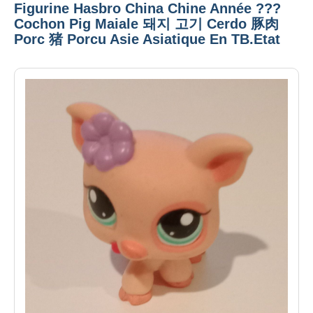
Figurine Hasbro China Chine Année ???
Cochon Pig Maiale 돼지 고기 Cerdo 豚肉
Porc 猪 Porcu Asie Asiatique En TB.Etat