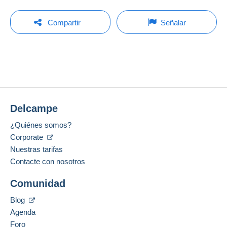
Tienda
Gastos:
A cargo del comprador
Para hacer una pregunta, debe iniciar una
Última actualización: 21:30:51
Compartir
Señalar
sesión.
Apellido:
Métodos de pago:
MARCELLIN ALEXANDRE
No hay ninguna puja por el momento. ¡Sea el primero!
Iniciar sesión
Miembro desde:
Condiciones de pago:
16 may 2008
Todos los pagos se realizan a través de la página
web de Delcampe. Según las posibilidades
Ultima conexión:
ofrecidas por el vendedor, puede utilizar
PayPal
,
Hace 2 días
añadir una
tarjeta de crédito/débito
o realizar una
Delcampe
transferencia a su saldo
. No se realizan pagos
Métodos de pago:
por cheque o transferencia bancaria directa al
¿Quiénes somos?
vendedor.
Corporate
Idiomas hablados:
Francés,
Inglés (Reino Unido),
Italiano
Nuestras tarifas
El comprador utiliza los medios de pago
proporcionados por Delcampe en la página "
Mis
Contacte con nosotros
Dirección profesional:
compras: A pagar
".
MARCELLIN ALEXANDRE
Comunidad
44 GRANDE RUE
Un pago que no pase por
el sistema de pago
F-69220
CERCIE
integrado a la página
será reembolsado por el
Blog
Francia
vendedor al comprador. Una compra no pagada
Agenda
puede tener consecuencias en la cuenta del
Foro