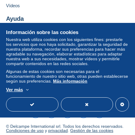
comprador.
Añadir ese vendedor a los favoritos
Vídeos
Contactar con el vendedor
Si las condiciones de venta del vendedor incluyen
Ocultar los objetos de este vendedor
cláusulas relativas al pago, estas se considerarán
Ayuda
nulas. Las condiciones de pago de la página web
Centro de ayuda
Delcampe, tal y como se definen en las
Información sobre las cookies
Comprar en Delcampe
condiciones de uso
, son las únicas aplicables.
Nuestra web utiliza cookies con los siguientes fines: prestarle
Vender en Delcampe
los servicios que nos haya solicitado, garantizar la seguridad de
Las compras deben pagarse en un plazo de
14
nuestra plataforma, recordar sus preferencias para hacer más
Una página securizada
días
a partir de la recepción de la declaración final
agradable su navegación, elaborar estadísticas para adaptar
del vendedor.
nuestra web a sus necesidades, mostrar vídeos y permitirle
compartir contenidos en las redes sociales.
Garantía:
Algunas de estas cookies son necesarias para el
Derecho de retracto
|
Gastos de devolución a
funcionamiento de nuestro sitio web, otras pueden establecerse
cargo del comprador.
según sus preferencias.
Más información
Para saber el plazo de devolución y de reembolso
Ver más
del artículo,
consulte las Condiciones de Uso
Español
USD
Modo estándar
America/
Delcampe
.
Tarifs en
Vigueur de la Poste Lettre & Colissimo 2026
© Delcampe International srl. Todos los derechos reservados.
Condiciones de uso
y
privacidad
.
Gestión de las cookies