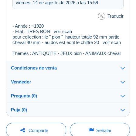
viernes, 14 de agosto de 2026 a las 15:59
Traducir
- Année : ~1920
- Etat : TRES BON voir scan
pour collection : le " pion " hauteur totale 92 mm partie
cheval 40 mm - au dos est ecrit le chiffre 20 voir scan
Thèmes : ANTIQUITE - JEUX pion - ANIMAUX cheval
Condiciones de venta
Vendedor
Destino:
Ver la lista de países
Pregunta (0)
kloklo45
100%
(3588x)
Entrega en persona:
Puja (0)
Sí
Tienda
Envío:
La venta se prolongará un minuto si se presenta una
Envío después del pago
Para hacer una pregunta, debe iniciar una
oferta menos de un minuto antes del plazo.
Compartir
Señalar
sesión.
Miembro desde: