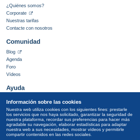
¿Quiénes somos?
Corporate
Idiomas hablados:
Francés,
Inglés (Reino Unido),
Inglés (Estados
Nuestras tarifas
Unidos)
¡El vendedor le ofrece los gastos de envío!
1
Contacte con nosotros
Dirección profesional:
Cumpla una de las condiciones:
Comunidad
Didier Mauroy
a partir de una compra de 250,00 €.
39, Rue du Thy
Blog
7870
Lens
Agenda
Bélgica
Zona 1
Foro
Vídeos
Zona 2
Añadir ese vendedor a los favoritos
Contactar con el vendedor
Ayuda
Ocultar los objetos de este vendedor
Zona 3
Centro de ayuda
Información sobre las cookies
Comprar en Delcampe
Zona 4
Nuestra web utiliza cookies con los siguientes fines: prestarle
Vender en Delcampe
los servicios que nos haya solicitado, garantizar la seguridad de
nuestra plataforma, recordar sus preferencias para hacer más
Una página securizada
Zona 5
agradable su navegación, elaborar estadísticas para adaptar
nuestra web a sus necesidades, mostrar vídeos y permitirle
compartir contenidos en las redes sociales.
Para acceder a la información
Zona 6