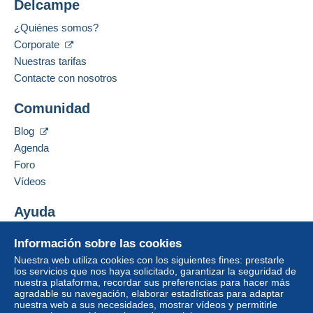
Delcampe
Precio según el modo de envío deseado
Métodos de pago:
¿Quiénes somos?
Corporate
Idiomas hablados:
Francés,
Inglés (Reino Unido),
Inglés (Estados
Nuestras tarifas
Unidos)
¡El vendedor le ofrece los gastos de envío!
1
Contacte con nosotros
Dirección profesional:
Cumpla una de las condiciones:
Comunidad
Didier Mauroy
a partir de una compra de 250,00 €.
39, Rue du Thy
Blog
7870
Lens
Agenda
Bélgica
Zona 1
Foro
Vídeos
Zona 2
Añadir ese vendedor a los favoritos
Contactar con el vendedor
Ayuda
Ocultar los objetos de este vendedor
Zona 3
Centro de ayuda
Información sobre las cookies
Comprar en Delcampe
Zona 4
Nuestra web utiliza cookies con los siguientes fines: prestarle
Vender en Delcampe
los servicios que nos haya solicitado, garantizar la seguridad de
nuestra plataforma, recordar sus preferencias para hacer más
Una página securizada
Zona 5
agradable su navegación, elaborar estadísticas para adaptar
nuestra web a sus necesidades, mostrar vídeos y permitirle