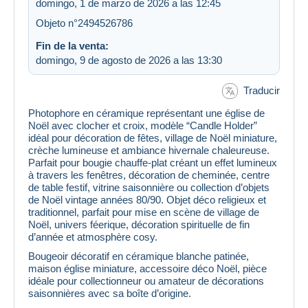
domingo, 1 de marzo de 2026 a las 12:45
Objeto n°2494526786
Fin de la venta:
domingo, 9 de agosto de 2026 a las 13:30
Traducir
Photophore en céramique représentant une église de
Noël avec clocher et croix, modèle “Candle Holder”
idéal pour décoration de fêtes, village de Noël miniature,
crèche lumineuse et ambiance hivernale chaleureuse.
Parfait pour bougie chauffe-plat créant un effet lumineux
à travers les fenêtres, décoration de cheminée, centre
de table festif, vitrine saisonnière ou collection d’objets
de Noël vintage années 80/90. Objet déco religieux et
traditionnel, parfait pour mise en scène de village de
Noël, univers féerique, décoration spirituelle de fin
d’année et atmosphère cosy.
Bougeoir décoratif en céramique blanche patinée,
maison église miniature, accessoire déco Noël, pièce
idéale pour collectionneur ou amateur de décorations
saisonnières avec sa boîte d’origine.