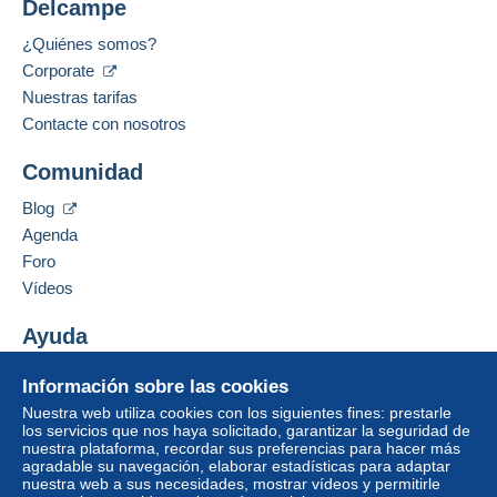
Delcampe
Precio según el modo de envío deseado
Métodos de pago:
¿Quiénes somos?
Corporate
Idiomas hablados:
Francés,
Inglés (Reino Unido),
Inglés (Estados
Nuestras tarifas
Unidos)
¡El vendedor le ofrece los gastos de envío!
1
Contacte con nosotros
Dirección profesional:
Cumpla una de las condiciones:
Comunidad
Didier Mauroy
a partir de una compra de 250,00 €.
39, Rue du Thy
Blog
7870
Lens
Agenda
Bélgica
Zona 1
Foro
Vídeos
Zona 2
Añadir ese vendedor a los favoritos
Contactar con el vendedor
Ayuda
Ocultar los objetos de este vendedor
Zona 3
Centro de ayuda
Información sobre las cookies
Comprar en Delcampe
Zona 4
Nuestra web utiliza cookies con los siguientes fines: prestarle
Vender en Delcampe
los servicios que nos haya solicitado, garantizar la seguridad de
nuestra plataforma, recordar sus preferencias para hacer más
Una página securizada
Zona 5
agradable su navegación, elaborar estadísticas para adaptar
nuestra web a sus necesidades, mostrar vídeos y permitirle