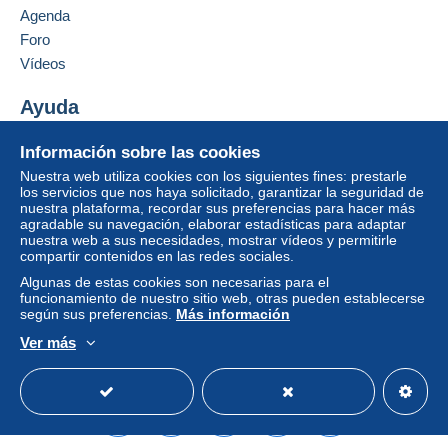
vendedor al comprador. Una compra no pagada
Agenda
puede tener consecuencias en la cuenta del
Foro
comprador.
Vídeos
Si las condiciones de venta del vendedor incluyen
cláusulas relativas al pago, estas se considerarán
Ayuda
nulas. Las condiciones de pago de la página web
Centro de ayuda
Delcampe, tal y como se definen en las
Información sobre las cookies
Comprar en Delcampe
condiciones de uso
, son las únicas aplicables.
Nuestra web utiliza cookies con los siguientes fines: prestarle
Vender en Delcampe
los servicios que nos haya solicitado, garantizar la seguridad de
Las compras deben pagarse en un plazo de
14
nuestra plataforma, recordar sus preferencias para hacer más
Una página securizada
días
a partir de la recepción de la declaración final
agradable su navegación, elaborar estadísticas para adaptar
del vendedor.
nuestra web a sus necesidades, mostrar vídeos y permitirle
compartir contenidos en las redes sociales.
Algunas de estas cookies son necesarias para el
LES FRAIS DE PORT VOUS SERONT INDIQUES
funcionamiento de nuestro sitio web, otras pueden establecerse
según sus preferencias.
Más información
APRES LA VENTE . MERCI
Ver más
Español
USD
Modo estándar
America/