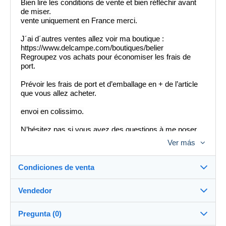
Bien lire les conditions de vente et bien réfléchir avant
de miser.
vente uniquement en France merci.
J´ai d´autres ventes allez voir ma boutique :
https://www.delcampe.com/boutiques/belier
Regroupez vos achats pour économiser les frais de
port.
Prévoir les frais de port et d’emballage en + de l’article
que vous allez acheter.
envoi en colissimo.
N’hésitez pas si vous avez des questions à me poser.
Ver más
Envoi sous 4 jours au delà de se délai je préviens
Delcampe et je pose une note négative et l’article est
remit en vente automatiquement.
Condiciones de venta
CECI AFIN DE PERMETTRE AUX VRAIS
ACHETEURS D ACHETER EN TOUTE LIBERTE.
Vendedor
MERCI
Destino:
///////////////////////////////////////////////////////////////////////////////////////////
Ver la lista de países
Pregunta (0)
//////////////////////////////////////////
belier
96%
(2773x)