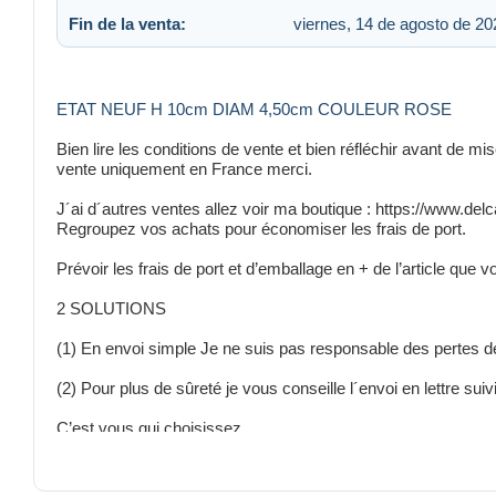
Fin de la venta:
viernes, 14 de agosto de 20
ETAT NEUF H 10cm DIAM 4,50cm COULEUR ROSE
Bien lire les conditions de vente et bien réfléchir avant de mis
vente uniquement en France merci.
J´ai d´autres ventes allez voir ma boutique : https://www.de
Regroupez vos achats pour économiser les frais de port.
Prévoir les frais de port et d’emballage en + de l’article que v
2 SOLUTIONS
(1) En envoi simple Je ne suis pas responsable des pertes d
(2) Pour plus de sûreté je vous conseille l´envoi en lettre suiv
C’est vous qui choisissez.
N’hésitez pas si vous avez des questions à me poser.