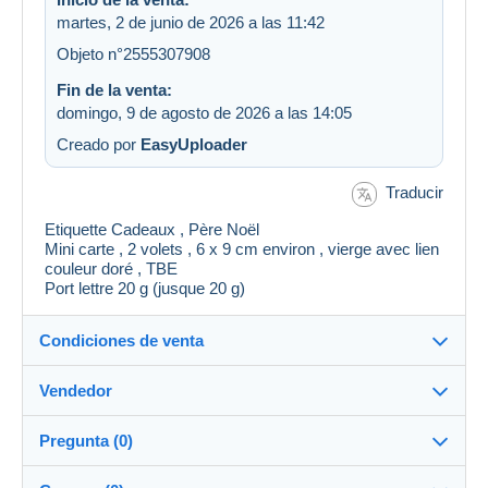
martes, 2 de junio de 2026 a las 11:42
Objeto n°2555307908
Fin de la venta:
domingo, 9 de agosto de 2026 a las 14:05
Creado por
EasyUploader
Traducir
Etiquette Cadeaux , Père Noël
Mini carte , 2 volets , 6 x 9 cm environ , vierge avec lien
couleur doré , TBE
Port lettre 20 g (jusque 20 g)
Condiciones de venta
Vendedor
Detalles de las condiciones de venta
Pregunta (0)
Envío
ste6789
100%
(21050x)
Envío tras el pago dentro de los 2 días