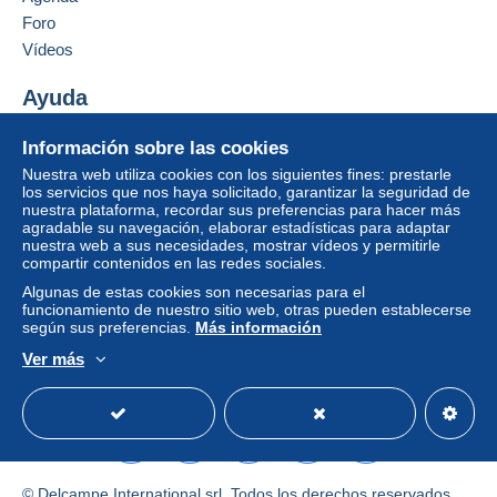
3,20 €
Foro
Identific
Registr
De 101gr a 250gr
Vídeos
arse
arse
5,30 €
Ayuda
De 251gr a 500gr
Centro de ayuda
Información sobre las cookies
7,50 €
Comprar en Delcampe
Nuestra web utiliza cookies con los siguientes fines: prestarle
Vender en Delcampe
De 501gr a 1000gr
los servicios que nos haya solicitado, garantizar la seguridad de
nuestra plataforma, recordar sus preferencias para hacer más
Una página securizada
9,40 €
agradable su navegación, elaborar estadísticas para adaptar
nuestra web a sus necesidades, mostrar vídeos y permitirle
De 1001gr a 2000gr
compartir contenidos en las redes sociales.
11,20 €
Algunas de estas cookies son necesarias para el
funcionamiento de nuestro sitio web, otras pueden establecerse
Desde 2001gr
según sus preferencias.
Más información
15,00 €
Ver más
Español
USD
Modo estándar
America/
Condiciones de pago:
Todos los pagos se realizan mediante
tarjeta de
crédito/débito
o transferencia a su saldo. No se
© Delcampe International srl. Todos los derechos reservados.