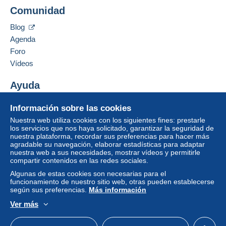
Añadir ese vendedor a los favoritos
Comunidad
Contactar con el vendedor
1,65 €
Ocultar los objetos de este vendedor
Para acceder a la información
Blog
De 21gr a 100gr
sobre las entregas, debe ser
Agenda
miembro y conectarse.
3,20 €
Foro
Identific
Registr
De 101gr a 250gr
Vídeos
arse
arse
5,30 €
Ayuda
De 251gr a 500gr
Centro de ayuda
7,50 €
Información sobre las cookies
Comprar en Delcampe
Nuestra web utiliza cookies con los siguientes fines: prestarle
Vender en Delcampe
De 501gr a 1000gr
los servicios que nos haya solicitado, garantizar la seguridad de
nuestra plataforma, recordar sus preferencias para hacer más
Una página securizada
9,40 €
agradable su navegación, elaborar estadísticas para adaptar
nuestra web a sus necesidades, mostrar vídeos y permitirle
De 1001gr a 2000gr
compartir contenidos en las redes sociales.
11,20 €
Algunas de estas cookies son necesarias para el
funcionamiento de nuestro sitio web, otras pueden establecerse
Desde 2001gr
según sus preferencias.
Más información
15,00 €
Ver más
Español
USD
Modo estándar
America/