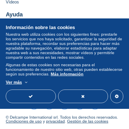
nulas. Las condiciones de pago de la página web
Vídeos
Delcampe, tal y como se definen en las
condiciones de uso
, son las únicas aplicables.
Ayuda
Las compras deben pagarse en un plazo de
14
Centro de ayuda
Información sobre las cookies
días
a partir de la recepción de la declaración final
Comprar en Delcampe
del vendedor.
Nuestra web utiliza cookies con los siguientes fines: prestarle
Vender en Delcampe
los servicios que nos haya solicitado, garantizar la seguridad de
Garantía:
nuestra plataforma, recordar sus preferencias para hacer más
Una página securizada
agradable su navegación, elaborar estadísticas para adaptar
Derecho de retracto
|
Gastos de devolución a
nuestra web a sus necesidades, mostrar vídeos y permitirle
cargo del comprador.
compartir contenidos en las redes sociales.
Para saber el plazo de devolución y de reembolso
Algunas de estas cookies son necesarias para el
del artículo,
consulte las Condiciones de Uso
funcionamiento de nuestro sitio web, otras pueden establecerse
Delcampe
.
según sus preferencias.
Más información
Ver más
Español
USD
Modo estándar
America/
Frais de port et de conditionnement au choix et à la
charge de l'acheteur.
Condiciones particulares:
Note:
© Delcampe International srl. Todos los derechos reservados.
Condiciones de uso
y
privacidad
.
Gestión de las cookies
Frais de conditionnement 0.50 Euro par envoi.
L'expédition pour la France se fera par Lettre ordinaire