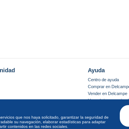
nidad
Ayuda
Centro de ayuda
Comprar en Delcamp
Vender en Delcampe
Una página securizad
 servicios que nos haya solicitado, garantizar la seguridad de
radable su navegación, elaborar estadísticas para adaptar
o estándar
tir contenidos en las redes sociales.