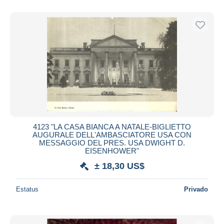
Sólo con descuento
Envío gratis
Métodos de pago
PayPal
Transferencia bancaria
Visa
Mastercard
Bancontact
iDeal
4123 "LA CASA BIANCA A NATALE-BIGLIETTO
AUGURALE DELL'AMBASCIATORE USA CON
Maestro
MESSAGGIO DEL PRES. USA DWIGHT D.
EISENHOWER"
Deseleccionar todo
± 18,30 US$
Residencia del vendedor
Mundo entero
Estatus
Privado