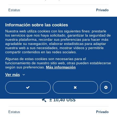
Estatus
Privado
Información sobre las cookies
Nuestra web utiliza cookies con los siguientes fines: prestarle
los servicios que nos haya solicitado, garantizar la seguridad de
nuestra plataforma, recordar sus preferencias para hacer más
agradable su navegación, elaborar estadísticas para adaptar
nuestra web a sus necesidades, mostrar vídeos y permitirle
compartir contenidos en las redes sociales.
Algunas de estas cookies son necesarias para el
funcionamiento de nuestro sitio web, otras pueden establecerse
según sus preferencias.
Más información
Ver más
10225 "LETTERINA DI NATALE - I RE MAGI - 1950"
IMMAGINE IN CROMOLIT., POP-UP TRA LA 1° E 3°
PAGINA, SACRA FAMIGLIA
± 10,40 US$
Estatus
Privado