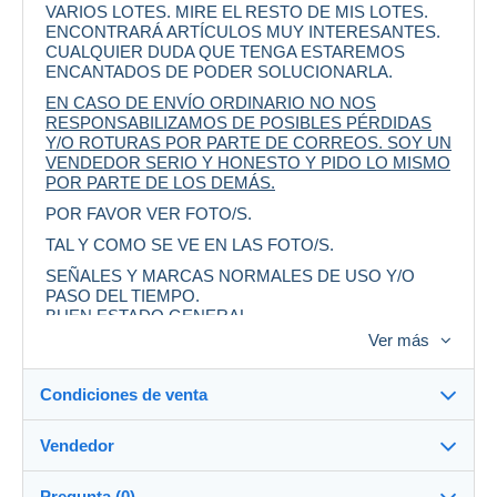
VARIOS LOTES. MIRE EL RESTO DE MIS LOTES.
ENCONTRARÁ ARTÍCULOS MUY INTERESANTES.
CUALQUIER DUDA QUE TENGA ESTAREMOS
ENCANTADOS DE PODER SOLUCIONARLA.
EN CASO DE ENVÍO ORDINARIO NO NOS
RESPONSABILIZAMOS DE POSIBLES PÉRDIDAS
Y/O ROTURAS POR PARTE DE CORREOS. SOY UN
VENDEDOR SERIO Y HONESTO Y PIDO LO MISMO
POR PARTE DE LOS DEMÁS.
POR FAVOR VER FOTO/S.
TAL Y COMO SE VE EN LAS FOTO/S.
SEÑALES Y MARCAS NORMALES DE USO Y/O
PASO DEL TIEMPO.
BUEN ESTADO GENERAL.
Ver más
MEDIDAS APROXIMADAS DEL DÍPTICO CERRADO:
15,5 CM X 10,9 CM.
Condiciones de venta
CREO EDITADO EN LOS AÑOS 1980 1990 2000
APROX. ??
Vendedor
NO ESCRITO.
Destino:
PARA FELICITACIÓN O SIMILAR.
Ver la lista de países
Pregunta (0)