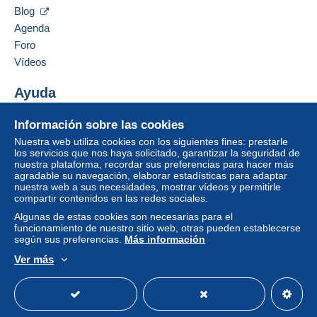
41400
Écija
integrado a la página
será reembolsado por el
Blog
España
vendedor al comprador. Una compra no pagada
Agenda
puede tener consecuencias en la cuenta del
Foro
comprador.
Añadir ese vendedor a los favoritos
Vídeos
Contactar con el vendedor
Si las condiciones de venta del vendedor incluyen
Ocultar los objetos de este vendedor
cláusulas relativas al pago, estas se considerarán
Ayuda
nulas. Las condiciones de pago de la página web
Centro de ayuda
Delcampe, tal y como se definen en las
Información sobre las cookies
Comprar en Delcampe
condiciones de uso
, son las únicas aplicables.
Nuestra web utiliza cookies con los siguientes fines: prestarle
Vender en Delcampe
los servicios que nos haya solicitado, garantizar la seguridad de
Las compras deben pagarse en un plazo de
14
nuestra plataforma, recordar sus preferencias para hacer más
Una página securizada
días
a partir de la recepción de la declaración final
agradable su navegación, elaborar estadísticas para adaptar
del vendedor.
nuestra web a sus necesidades, mostrar vídeos y permitirle
compartir contenidos en las redes sociales.
Garantía:
Algunas de estas cookies son necesarias para el
Derecho de retracto
|
Gastos de devolución a
funcionamiento de nuestro sitio web, otras pueden establecerse
cargo del comprador.
según sus preferencias.
Más información
Para saber el plazo de devolución y de reembolso
Ver más
del artículo,
consulte las Condiciones de Uso
Español
USD
Modo estándar
America/
Delcampe
.