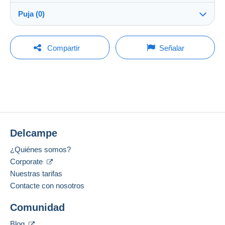
ndk5475
100%
(16268x)
Envío:
Puja (0)
Envío después del pago
Tienda
Gastos:
La venta se prolongará un minuto si se presenta una
A cargo del comprador
Para hacer una pregunta, debe iniciar una
oferta menos de un minuto antes del plazo.
Compartir
Señalar
sesión.
Miembro desde:
Métodos de pago:
3 jul 2011
Actualizar las pujas
Iniciar sesión
Ultima conexión:
Condiciones de pago:
Menos de 24 horas
Todos los pagos se realizan a través de la página
No hay ninguna puja por el momento.
web de Delcampe. Según las posibilidades
Métodos de pago:
ofrecidas por el vendedor, puede utilizar
PayPal
,
Para su seguridad, las ventas son privadas.
añadir una
tarjeta de crédito/débito
o realizar una
Delcampe
Ubicación:
transferencia a su saldo
. No se realizan pagos
Reino Unido
por cheque o transferencia bancaria directa al
¿Quiénes somos?
vendedor.
Corporate
Idiomas hablados:
Francés,
Inglés (Reino Unido)
Nuestras tarifas
El comprador utiliza los medios de pago
proporcionados por Delcampe en la página "
Mis
Contacte con nosotros
compras: A pagar
".
Añadir ese vendedor a los favoritos
Comunidad
Contactar con el vendedor
Un pago que no pase por
el sistema de pago
Ocultar los objetos de este vendedor
integrado a la página
será reembolsado por el
Blog