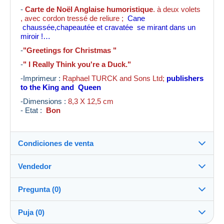
-
Carte de Noël Anglaise humoristique
. à deux volets
, avec cordon tressé de reliure ;
Cane
chaussée,chapeautée et cravatée se mirant dans un
miroir !…
-
"Greetings for Christmas "
-
" I Really Think you're a Duck."
-Imprimeur :
Raphael TURCK and Sons Ltd;
publishers
to the King and Queen
-Dimensions :
8,3 X 12,5 cm
- Etat :
Bon
Condiciones de venta
Vendedor
Destino:
Ver la lista de países
Pregunta (0)
levieuxblanc
100%
(7126x)
Envío:
Puja (0)
Envío después del pago