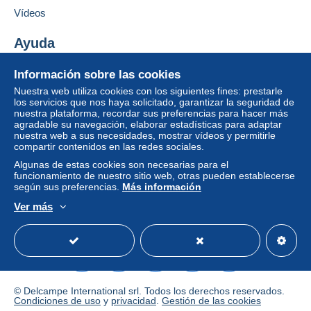
comprador.
Vídeos
Si las condiciones de venta del vendedor incluyen
cláusulas relativas al pago, estas se considerarán
Ayuda
nulas. Las condiciones de pago de la página web
Centro de ayuda
Delcampe, tal y como se definen en las
Información sobre las cookies
Comprar en Delcampe
condiciones de uso
, son las únicas aplicables.
Nuestra web utiliza cookies con los siguientes fines: prestarle
Vender en Delcampe
los servicios que nos haya solicitado, garantizar la seguridad de
Las compras deben pagarse en un plazo de
14
nuestra plataforma, recordar sus preferencias para hacer más
Una página securizada
días
a partir de la recepción de la declaración final
agradable su navegación, elaborar estadísticas para adaptar
del vendedor.
nuestra web a sus necesidades, mostrar vídeos y permitirle
compartir contenidos en las redes sociales.
Garantía:
Algunas de estas cookies son necesarias para el
Derecho de retracto
|
Gastos de devolución a
funcionamiento de nuestro sitio web, otras pueden establecerse
cargo del comprador.
según sus preferencias.
Más información
Para saber el plazo de devolución y de reembolso
Ver más
del artículo,
consulte las Condiciones de Uso
Español
USD
Modo estándar
America/
Delcampe
.
- Frais d'affranchissement
forfaitaire pour 100
grammes maxi
de 4
pour la France
; et de 6
euros
© Delcampe International srl. Todos los derechos reservados.
pour les autres pays du Monde
,puis tarifs progressifs
Condiciones de uso
y
privacidad
.
Gestión de las cookies