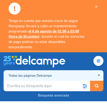
×
Tenga en cuenta que nuestro socio de pagos
Mangopay llevará a cabo un mantenimiento
programado
el 6 de agosto de 01:00 a 03:00
(hora de Bruselas)
, durante el cual los servicios
de pago podrían no estar disponibles
temporalmente.
Todas las páginas Delcampe
Búsqueda avanzada