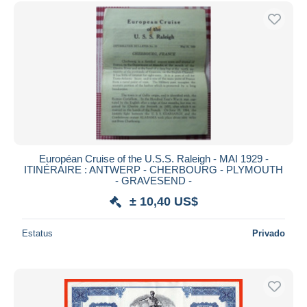
Sólo con descuento
Envío gratis
Métodos de pago
PayPal
Transferencia bancaria
Visa
Mastercard
Bancontact
iDeal
Européan Cruise of the U.S.S. Raleigh - MAI 1929 -
ITINÉRAIRE : ANTWERP - CHERBOURG - PLYMOUTH
Maestro
- GRAVESEND -
Deseleccionar todo
± 10,40 US$
Residencia del vendedor
Estatus
Privado
Mundo entero