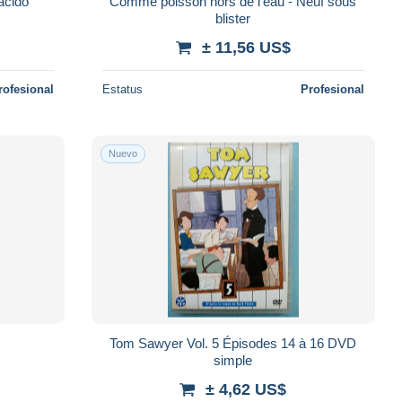
acido
Comme poisson hors de l'eau - Neuf sous
blister
± 11,56 US$
rofesional
Estatus
Profesional
Nuevo
Tom Sawyer Vol. 5 Épisodes 14 à 16 DVD
simple
± 4,62 US$