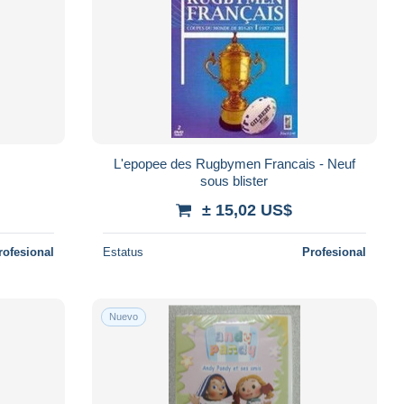
L'epopee des Rugbymen Francais - Neuf
sous blister
± 15,02 US$
rofesional
Estatus
Profesional
Nuevo