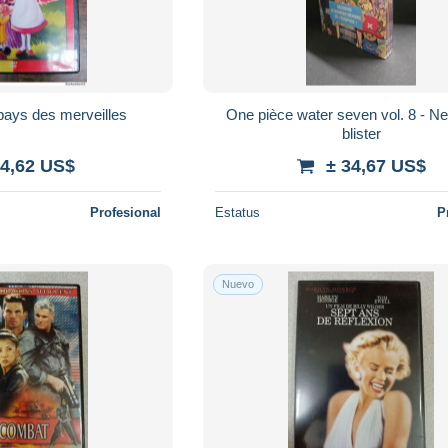
pays des merveilles
One pièce water seven vol. 8 - N
blister
 4,62 US$
± 34,67 US$
Profesional
Estatus
P
Nuevo