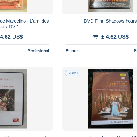
de Marcelino - L'ami des
DVD Film. Shadows hour
maux DVD
 4,62 US$
± 4,62 US$
Profesional
Estatus
P
Nuevo