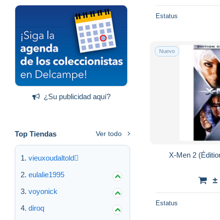
Estatus
Nuevo
¿Su publicidad aquí?
Top Tiendas
Ver todo
X-Men 2 (Éditio
vieuxoudaltold
eulalie1995
±
voyonick
Estatus
diroq