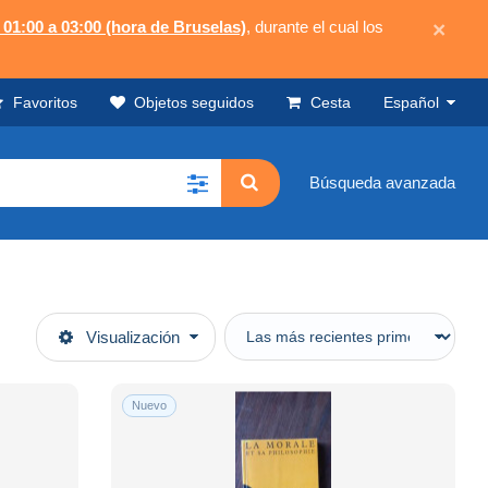
 01:00 a 03:00 (hora de Bruselas)
, durante el cual los
×
Favoritos
Objetos seguidos
Cesta
Español
Búsqueda avanzada
Visualización
Nuevo