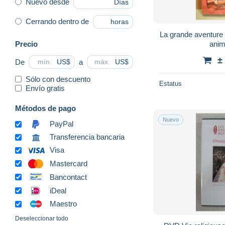
Nuevo desde
Días
Cerrando dentro de
horas
La grande aventure 
Precio
ani
±
De
a
US$
US$
Sólo con descuento
Estatus
Envío gratis
Métodos de pago
Nuevo
PayPal
Transferencia bancaria
Visa
Mastercard
Bancontact
iDeal
Maestro
Deseleccionar todo