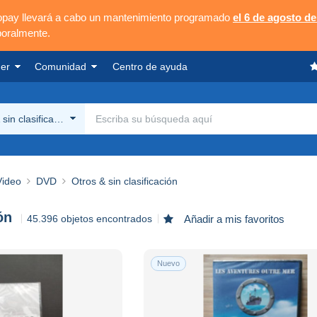
opay llevará a cabo un mantenimiento programado
el 6 de agosto de
poralmente.
er
Comunidad
Centro de ayuda
sin clasificación
Video
DVD
Otros & sin clasificación
ón
45.396 objetos encontrados
Añadir a mis favoritos
Nuevo