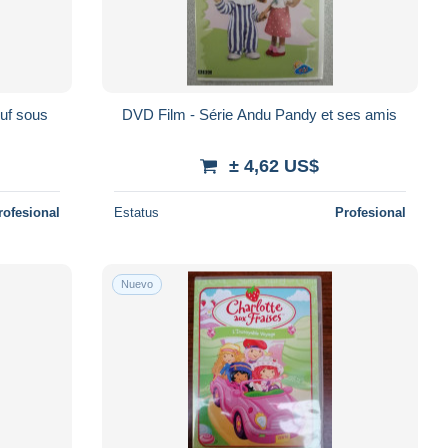
euf sous
DVD Film - Série Andu Pandy et ses amis
± 4,62 US$
rofesional
Estatus
Profesional
Nuevo