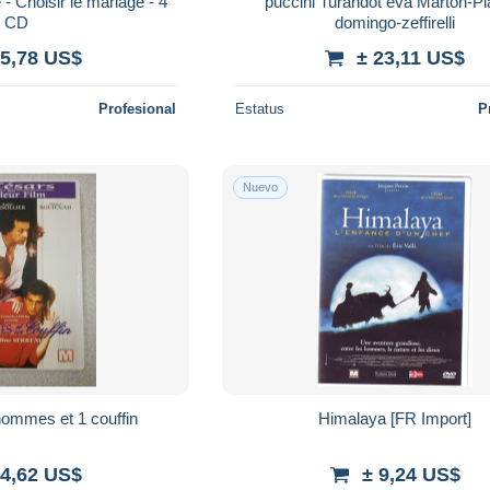
- Choisir le mariage - 4
puccini Turandot eva Marton-Pl
CD
domingo-zeffirelli
 5,78 US$
± 23,11 US$
Profesional
Estatus
P
Nuevo
hommes et 1 couffin
Himalaya [FR Import]
 4,62 US$
± 9,24 US$