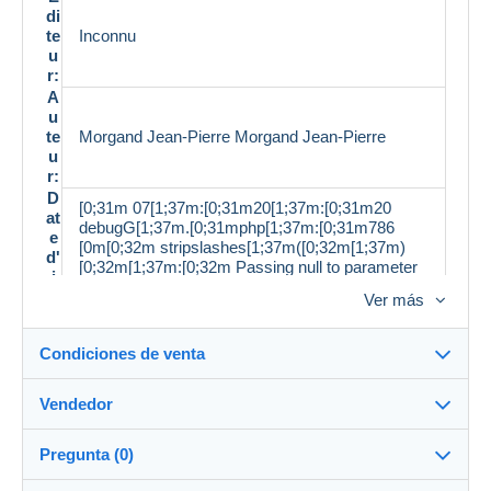
di
te
Inconnu
u
r:
A
u
te
Morgand Jean-Pierre Morgand Jean-Pierre
u
r:
D
[0;31m 07[1;37m:[0;31m20[1;37m:[0;31m20
at
debugG[1;37m.[0;31mphp[1;37m:[0;31m786
e
[0m[0;32m stripslashes[1;37m([0;32m[1;37m)
d'
[0;32m[1;37m:[0;32m Passing null to parameter
i
[1;37m#[0;32m1
m
Ver más
[1;37m([0;32m[1;37m$[0;32mstring[1;37m)
p
[0;32m of type string is deprecated [0m[0;33m
r
[1;37m/[0;33mhome[1;37m/[0;33mhtml[1;37m/[0;
Condiciones de venta
e
33mglivres[1;37m/[0;33mprod[1;37m.
s
[0;33mgit[1;37m/[0;33mdev[1;37m/[0;33minclude
si
Vendedor
s[1;37m/[0;33mclasses[1;37m/[0;33mmp[1;37m/
o
Detalles de las condiciones de venta
[0;33mdelcampe[1;37m/[0;33mdesc[1;37m.
n
[0;33mphp [0m[0;34m 42 [0m
Pregunta (0)
:
Envío
F
Demonsetmerveilles
99%
(3843x)