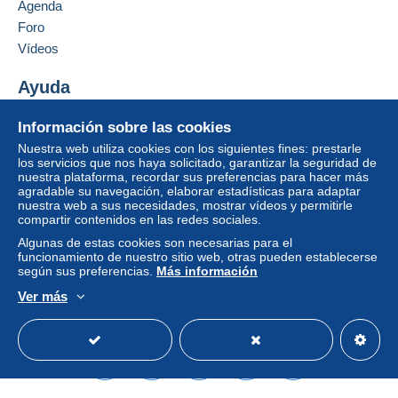
Agenda
l
Carta (tamaño normal)
Foro
d
Neuf sous blister
Añadir ese vendedor a los favoritos
e
Vídeos
Pago por:
Contactar con el vendedor
l'
ét
Ocultar los objetos de este vendedor
Ayuda
De 1 a 1 objetos
at
:
5,50 €
Centro de ayuda
Información sobre las cookies
I
Comprar en Delcampe
S
De 2 a 2 objetos
Nuestra web utiliza cookies con los siguientes fines: prestarle
Vender en Delcampe
B
los servicios que nos haya solicitado, garantizar la seguridad de
6,50 €
N
nuestra plataforma, recordar sus preferencias para hacer más
Una página securizada
/
3550460018673
agradable su navegación, elaborar estadísticas para adaptar
De 3 a 3 objetos
nuestra web a sus necesidades, mostrar vídeos y permitirle
E
compartir contenidos en las redes sociales.
A
7,50 €
N
Algunas de estas cookies son necesarias para el
:
De 4 a 4 objetos
funcionamiento de nuestro sitio web, otras pueden establecerse
según sus preferencias.
Más información
R
8,50 €
éf
Ver más
é
Español
USD
Modo estándar
America/
De 5 a 5 objetos
r
500358937
e
9,50 €
n
c
De 6 a 6 objetos
e
10,50 €