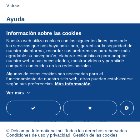
Neuf sous blister
Añadir ese vendedor a los favoritos
e
Vídeos
Pago por:
Contactar con el vendedor
l'
ét
Ocultar los objetos de este vendedor
Ayuda
De 1 a 1 objetos
at
:
5,50 €
Centro de ayuda
I
Información sobre las cookies
Comprar en Delcampe
S
De 2 a 2 objetos
Nuestra web utiliza cookies con los siguientes fines: prestarle
Vender en Delcampe
B
los servicios que nos haya solicitado, garantizar la seguridad de
6,50 €
N
nuestra plataforma, recordar sus preferencias para hacer más
Una página securizada
/
3550460033881
agradable su navegación, elaborar estadísticas para adaptar
De 3 a 3 objetos
nuestra web a sus necesidades, mostrar vídeos y permitirle
E
compartir contenidos en las redes sociales.
A
7,50 €
N
Algunas de estas cookies son necesarias para el
:
De 4 a 4 objetos
funcionamiento de nuestro sitio web, otras pueden establecerse
según sus preferencias.
Más información
R
8,50 €
éf
Ver más
é
Español
USD
Modo estándar
America/
De 5 a 5 objetos
r
500358927
e
9,50 €
n
c
De 6 a 6 objetos
e
10,50 €
© Delcampe International srl. Todos los derechos reservados.
Condiciones de uso
y
privacidad
.
Gestión de las cookies
De 7 a 7 objetos