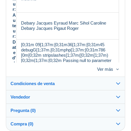
u
r:
A
u
Debary Jacques Eyraud Marc Sihol Caroline
te
Debary Jacques Pigaut Roger
u
r:
D
[0;31m 09[1;37m:[0;31m36[1;37m:[0;31m45
at
debugG[1;37m.[0;31mphp[1;37m:[0;31m786
e
[0m[0;32m stripslashes[1;37m([0;32m[1;37m)
d'
[0;32m[1;37m:[0;32m Passing null to parameter
i
[1;37m#[0;32m1
m
Ver más
[1;37m([0;32m[1;37m$[0;32mstring[1;37m)
p
[0;32m of type string is deprecated [0m[0;33m
r
[1;37m/[0;33mhome[1;37m/[0;33mhtml[1;37m/[0;
Condiciones de venta
e
33mglivres[1;37m/[0;33mprod[1;37m.
s
[0;33mgit[1;37m/[0;33mdev[1;37m/[0;33minclude
si
Vendedor
s[1;37m/[0;33mclasses[1;37m/[0;33mmp[1;37m/
o
Detalles de las condiciones de venta
[0;33mdelcampe[1;37m/[0;33mdesc[1;37m.
n
[0;33mphp [0m[0;34m 42 [0m
Pregunta (0)
:
Envío
F
Demonsetmerveilles
99%
(3845x)
Envío tras el pago dentro de los 14 días
o
Compra (0)
PRO
r
Tienda