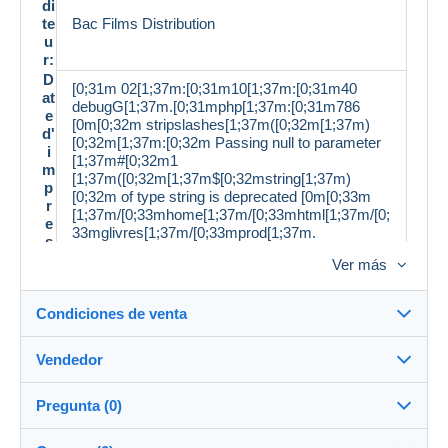
di
te
Bac Films Distribution
u
r:
D
[0;31m 02[1;37m:[0;31m10[1;37m:[0;31m40
at
debugG[1;37m.[0;31mphp[1;37m:[0;31m786
e
[0m[0;32m stripslashes[1;37m([0;32m[1;37m)
d'
[0;32m[1;37m:[0;32m Passing null to parameter
i
[1;37m#[0;32m1
m
[1;37m([0;32m[1;37m$[0;32mstring[1;37m)
p
[0;32m of type string is deprecated [0m[0;33m
r
[1;37m/[0;33mhome[1;37m/[0;33mhtml[1;37m/[0;
e
33mglivres[1;37m/[0;33mprod[1;37m.
s
[0;33mgit[1;37m/[0;33mdev[1;37m/[0;33minclude
si
Ver más
s[1;37m/[0;33mclasses[1;37m/[0;33mmp[1;37m/
o
[0;33mdelcampe[1;37m/[0;33mdesc[1;37m.
n
[0;33mphp [0m[0;34m 42 [0m
Condiciones de venta
:
F
o
Vendedor
r
Detalles de las condiciones de venta
m
Pregunta (0)
at
13 76x1 48x18 03cm
Envío
/t
Demonsetmerveilles
99%
(3842x)
ai
Envío tras el pago dentro de los 14 días