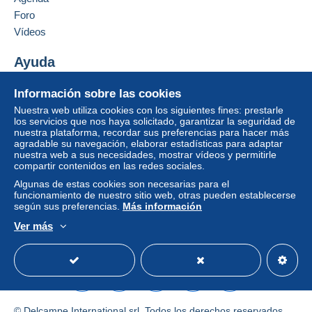
at
Carta (tamaño normal)
Foro
:
Añadir ese vendedor a los favoritos
I
Vídeos
Pago por:
Contactar con el vendedor
S
B
Ocultar los objetos de este vendedor
Ayuda
De 1 a 1 objetos
N
/
3700447500237
5,50 €
Centro de ayuda
E
Información sobre las cookies
Comprar en Delcampe
A
De 2 a 2 objetos
Nuestra web utiliza cookies con los siguientes fines: prestarle
N
Vender en Delcampe
los servicios que nos haya solicitado, garantizar la seguridad de
6,50 €
:
nuestra plataforma, recordar sus preferencias para hacer más
Una página securizada
R
agradable su navegación, elaborar estadísticas para adaptar
De 3 a 3 objetos
nuestra web a sus necesidades, mostrar vídeos y permitirle
éf
compartir contenidos en las redes sociales.
é
7,50 €
r
Algunas de estas cookies son necesarias para el
500358899
e
De 4 a 4 objetos
funcionamiento de nuestro sitio web, otras pueden establecerse
n
según sus preferencias.
Más información
8,50 €
c
Ver más
e
Español
USD
Modo estándar
America/
De 5 a 5 objetos
9,50 €
De 6 a 6 objetos
10,50 €
© Delcampe International srl. Todos los derechos reservados.