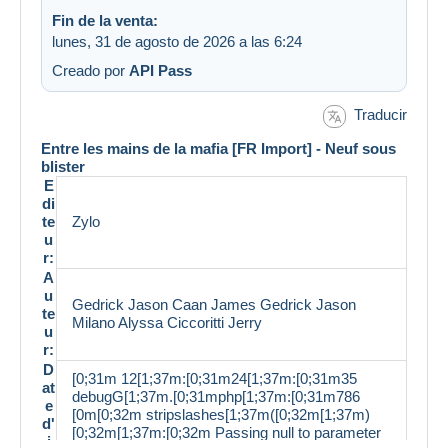
Fin de la venta:
lunes, 31 de agosto de 2026 a las 6:24
Creado por
API Pass
Traducir
Entre les mains de la mafia [FR Import] - Neuf sous
blister
E
di
te
Zylo
u
r:
A
u
Gedrick Jason Caan James Gedrick Jason
te
Milano Alyssa Ciccoritti Jerry
u
r:
D
[0;31m 12[1;37m:[0;31m24[1;37m:[0;31m35
at
debugG[1;37m.[0;31mphp[1;37m:[0;31m786
e
[0m[0;32m stripslashes[1;37m([0;32m[1;37m)
d'
[0;32m[1;37m:[0;32m Passing null to parameter
i