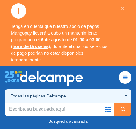
×
Tenga en cuenta que nuestro socio de pagos
Mangopay llevará a cabo un mantenimiento
programado
el 6 de agosto de 01:00 a 03:00
(hora de Bruselas)
, durante el cual los servicios
de pago podrían no estar disponibles
temporalmente.
Todas las páginas Delcampe
Búsqueda avanzada