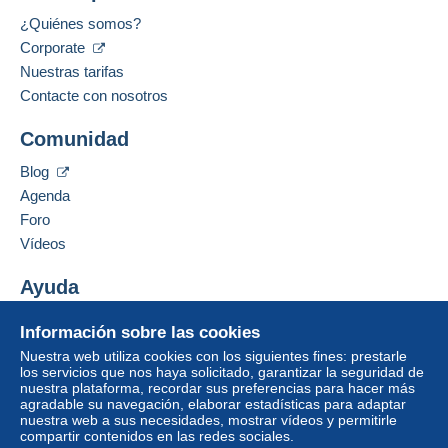
a
Métodos de pago:
Zona 1
n
¿Quiénes somos?
Français
g
Corporate
Idiomas hablados:
u
Zona 2
Francés,
Inglés (Reino Unido),
Alemán
Nuestras tarifas
1
e:
É
Contacte con nosotros
Dirección profesional:
ta
Neuf
Zona 3
Ravignot Christophe
t:
Comunidad
4 Avenue de Lorraine
D
52300
Joinville
ét
Esta zona incluye
un país
.
Blog
ai
Francia
Agenda
l
Carta (tamaño normal)
Foro
d
Neuf sous blister
Añadir ese vendedor a los favoritos
e
Vídeos
Pago por:
Contactar con el vendedor
l'
ét
Ocultar los objetos de este vendedor
Ayuda
De 1 a 1 objetos
at
:
5,50 €
Centro de ayuda
I
Información sobre las cookies
Comprar en Delcampe
S
De 2 a 2 objetos
Nuestra web utiliza cookies con los siguientes fines: prestarle
Vender en Delcampe
B
los servicios que nos haya solicitado, garantizar la seguridad de
6,50 €
N
nuestra plataforma, recordar sus preferencias para hacer más
Una página securizada
/
3760121802514
agradable su navegación, elaborar estadísticas para adaptar
De 3 a 3 objetos
nuestra web a sus necesidades, mostrar vídeos y permitirle
E
compartir contenidos en las redes sociales.
A
7,50 €