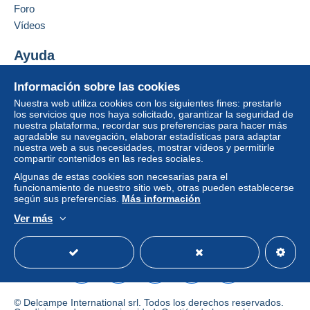
Carta (tamaño normal)
Foro
Añadir ese vendedor a los favoritos
Vídeos
Pago por:
Contactar con el vendedor
Ocultar los objetos de este vendedor
Ayuda
De 1 a 1 objetos
5,50 €
Centro de ayuda
Información sobre las cookies
Comprar en Delcampe
De 2 a 2 objetos
Nuestra web utiliza cookies con los siguientes fines: prestarle
Vender en Delcampe
los servicios que nos haya solicitado, garantizar la seguridad de
6,50 €
nuestra plataforma, recordar sus preferencias para hacer más
Una página securizada
agradable su navegación, elaborar estadísticas para adaptar
De 3 a 3 objetos
nuestra web a sus necesidades, mostrar vídeos y permitirle
compartir contenidos en las redes sociales.
7,50 €
Algunas de estas cookies son necesarias para el
De 4 a 4 objetos
funcionamiento de nuestro sitio web, otras pueden establecerse
según sus preferencias.
Más información
8,50 €
Ver más
Español
USD
Modo estándar
America/
De 5 a 5 objetos
9,50 €
De 6 a 6 objetos
10,50 €
© Delcampe International srl. Todos los derechos reservados.