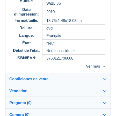
Auteur:
Wittly Jo
Date
2010
d'impression:
Format/taille:
13 76x1 48x18 03cm
Reliure:
dvd
Langue:
Français
État:
Neuf
Détail de l'état:
Neuf sous blister
ISBN/EAN:
3760121796608
Référence
500358814
Ver más
Condiciones de venta
Vendedor
Detalles de las condiciones de venta
Pregunta (0)
Envío
Demonsetmerveilles
99%
(3846x)
Envío tras el pago dentro de los 14 días
Compra (0)
PRO