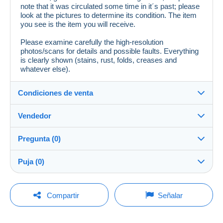
note that it was circulated some time in it´s past; please
look at the pictures to determine its condition. The item
you see is the item you will receive.
Please examine carefully the high-resolution
photos/scans for details and possible faults. Everything
is clearly shown (stains, rust, folds, creases and
whatever else).
Condiciones de venta
Vendedor
Destino:
Ver la lista de países
Pregunta (0)
romania_collectibles
100%
(1823x)
Envío:
Puja (0)
Envío después del pago
Tienda
Gastos:
La venta se prolongará un minuto si se presenta una
A cargo del comprador
Para hacer una pregunta, debe iniciar una
oferta menos de un minuto antes del plazo.
Compartir
Señalar
sesión.
Miembro desde:
Métodos de pago:
2 oct 2010
Actualizar las pujas
Iniciar sesión