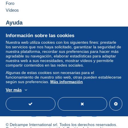
puede tener consecuencias en la cuenta del
Foro
comprador.
Vídeos
Si las condiciones de venta del vendedor incluyen
cláusulas relativas al pago, estas se considerarán
Ayuda
nulas. Las condiciones de pago de la página web
Centro de ayuda
Delcampe, tal y como se definen en las
Información sobre las cookies
Comprar en Delcampe
condiciones de uso
, son las únicas aplicables.
Nuestra web utiliza cookies con los siguientes fines: prestarle
Vender en Delcampe
los servicios que nos haya solicitado, garantizar la seguridad de
Las compras deben pagarse en un plazo de
14
nuestra plataforma, recordar sus preferencias para hacer más
Una página securizada
días
a partir de la recepción de la declaración final
agradable su navegación, elaborar estadísticas para adaptar
del vendedor.
nuestra web a sus necesidades, mostrar vídeos y permitirle
compartir contenidos en las redes sociales.
Algunas de estas cookies son necesarias para el
Shipping worldwide via priority airmail.
SHIPPING TO
funcionamiento de nuestro sitio web, otras pueden establecerse
según sus preferencias.
Más información
THE US IS TEMPORARILY SUSPENDED, DUE TO
THE IMPORT FEES IMPOSED FOR INCOMING
Ver más
GOODS!!!
Español
USD
Modo estándar
America/
For unregistered shipping the items will be sent without
tracking and the buyer assumes full responsibility in
case of loss or damage.
Registered shipping can be tracked on
https://www.posta-romana.ro/track-trace.html
, while it is
© Delcampe International srl. Todos los derechos reservados.