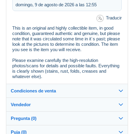
domingo, 9 de agosto de 2026 a las 12:55
Traducir
This is an original and highly collectible item, in good
condition, guaranteed authentic and genuine, but please
note that it was circulated some time in it´s past; please
look at the pictures to determine its condition. The item
you see is the item you will receive.
Please examine carefully the high-resolution
photos/scans for details and possible faults. Everything
is clearly shown (stains, rust, folds, creases and
whatever else).
Condiciones de venta
Vendedor
Destino:
Ver la lista de países
Pregunta (0)
romania_collectibles
100%
(1823x)
Envío:
Puja (0)
Envío después del pago