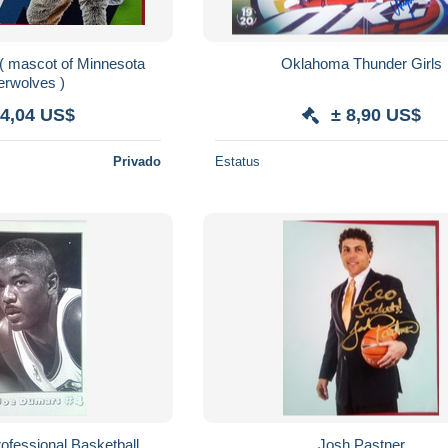
( mascot of Minnesota
Oklahoma Thunder Girls
erwolves )
 4,04 US$
± 8,90 US$
Privado
Estatus
ofessional Basketball
Josh Pastner