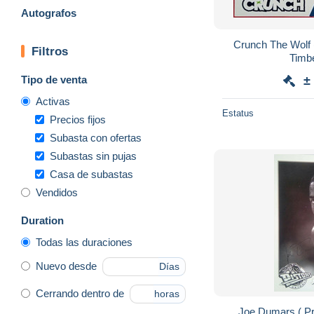
Autografos
Crunch The Wolf 
Filtros
Timb
Tipo de venta
±
Activas
Estatus
Precios fijos
Subasta con ofertas
Subastas sin pujas
Casa de subastas
Vendidos
Duration
Todas las duraciones
Nuevo desde
Días
Cerrando dentro de
horas
Joe Dumars ( Pr