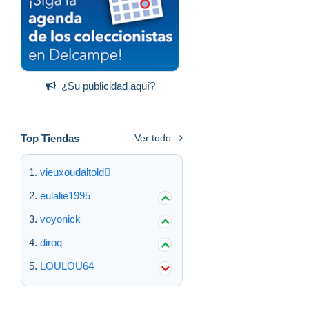
¿Su publicidad aquí?
Top Tiendas
Ver todo
vieuxoudaltold
eulalie1995
voyonick
diroq
LOULOU64