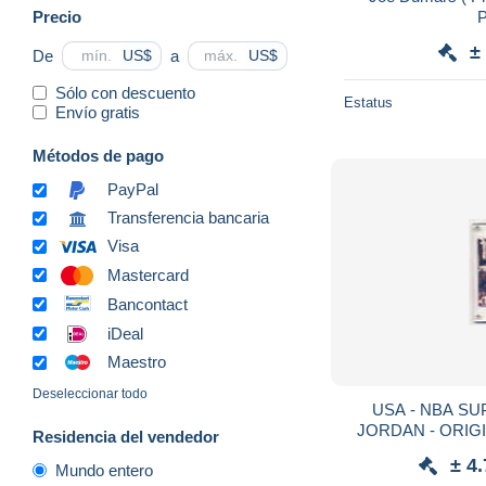
Precio
P
±
De
a
US$
US$
Sólo con descuento
Estatus
Envío gratis
Métodos de pago
PayPal
Transferencia bancaria
Visa
Mastercard
Bancontact
iDeal
Maestro
Deseleccionar todo
USA - NBA S
JORDAN - ORI
Residencia del vendedor
CARD *
± 4
Mundo entero