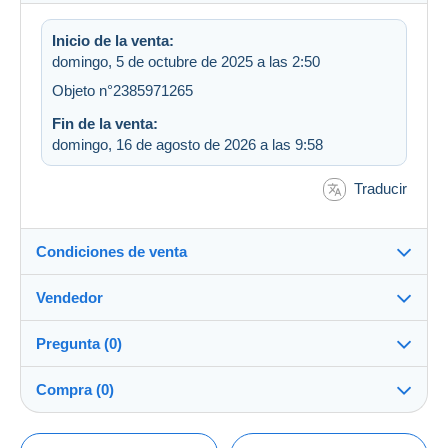
Inicio de la venta:
domingo, 5 de octubre de 2025 a las 2:50
Objeto n°2385971265
Fin de la venta:
domingo, 16 de agosto de 2026 a las 9:58
Traducir
Condiciones de venta
Vendedor
Destino:
Ver la lista de países
Pregunta (0)
bero7
100%
(1062x)
Envío:
Compra (0)
Envío después del pago
Tienda
Gastos:
A cargo del comprador