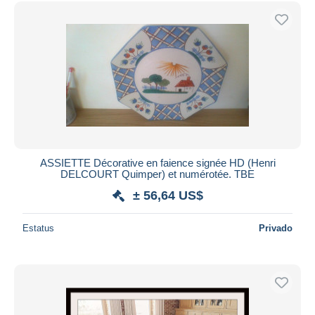
Sólo con descuento
Envío gratis
Métodos de pago
PayPal
Transferencia bancaria
Visa
Mastercard
Bancontact
iDeal
ASSIETTE Décorative en faience signée HD (Henri
DELCOURT Quimper) et numérotée. TBE
Maestro
± 56,64 US$
Deseleccionar todo
Estatus
Privado
Residencia del vendedor
Mundo entero