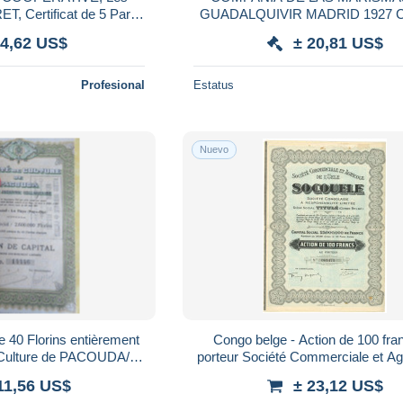
T, Certificat de 5 Parts
GUADALQUIVIR MADRID 1927 
s de 3F50, 1969
DE FUNDADOR
 4,62 US$
± 20,81 US$
Profesional
Estatus
Nuevo
e 40 Florins entièrement
Congo belge - Action de 100 fra
e Culture de PACOUDA/La
porteur Société Commerciale et Ag
Haye PAYS-BAS/ 1911 ACT317
l'Uele - TITULE
11,56 US$
± 23,12 US$