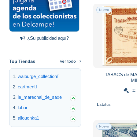
Nuevo
¿Su publicidad aquí?
Top Tiendas
Ver todo
TABACS de MA
walburge_collection
M
cartmen
±
le_marechal_de_saxe
Estatus
labar
allouchka1
Nuevo