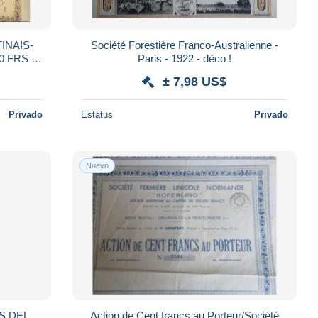
INAIS-
Société Forestière Franco-Australienne -
Paris - 1922 - déco !
± 7,98 US$
Privado
Estatus
Privado
Nuevo
S DEL
Action de Cent francs au Porteur/Société