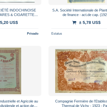
CIÉTÉ INDOCHINOISE
S.A. Société Internationale de Plant
GARES & CIGARETTES
de finance - act.de cap. (192
dochine)
 5,20 US$
± 5,78 US$
Privado
Estatus
ndustrielle et Agricole au
Compagnie Fermière de l'Etabli
 dividende et action de
Thermal de Vichy - 1923 - Pa