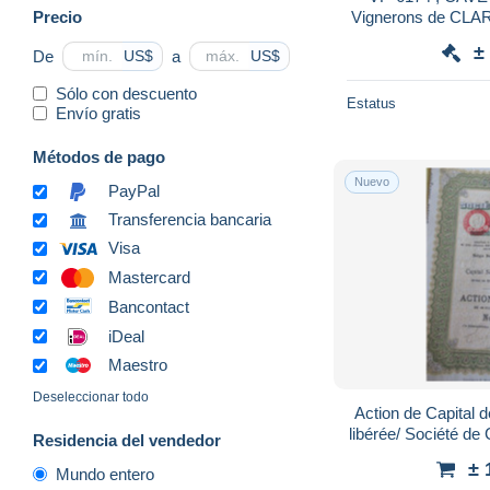
Precio
Vignerons de CLARE
nominative
±
De
a
US$
US$
Sólo con descuento
Estatus
Envío gratis
Métodos de pago
Nuevo
PayPal
Transferencia bancaria
Visa
Mastercard
Bancontact
iDeal
Maestro
Deseleccionar todo
Action de Capital d
libérée/ Société d
Residencia del vendedor
± 
Mundo entero