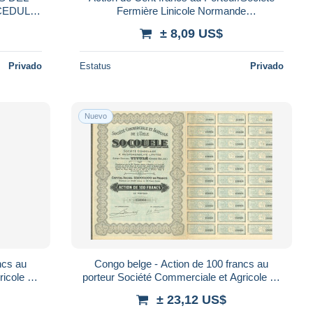
CEDULA
Fermière Linicole Normande
Soferlino/Grainville- La-Teinturière/1920
± 8,09 US$
ACT318
Privado
Estatus
Privado
Nuevo
ncs au
Congo belge - Action de 100 francs au
ricole de
porteur Société Commerciale et Agricole de
l'Uele - TITULE
± 23,12 US$