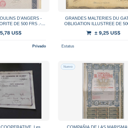
OULINS D'ANGERS -
GRANDES MALTERIES DU GAT
RITE DE 500 FRS .-
OBLIGATION ILLUSTREE DE 500 FRS -
EE 1919
ANNEE 1921
 5,78 US$
± 9,25 US$
Privado
Estatus
Nuevo
E COOPERATIVE, Les
COMPAÑIA DE LAS MARISMA