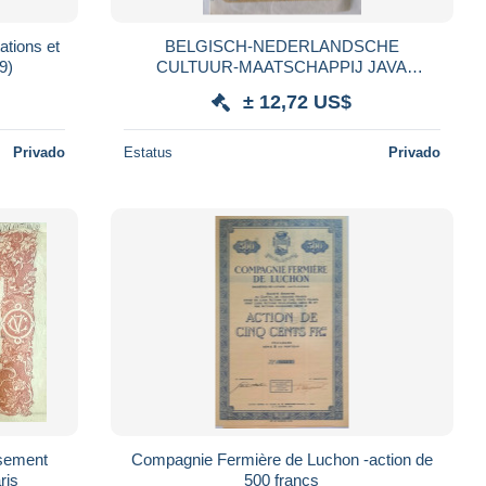
ations et
BELGISCH-NEDERLANDSCHE
9)
CULTUUR-MAATSCHAPPIJ JAVA
AMSTERDAM 1904 PART DE
± 12,72 US$
FONDATEUR BELGO-
LUXEMBOURGEOIS BRUXELLES
Privado
Estatus
Privado
ssement
Compagnie Fermière de Luchon -action de
ris
500 francs