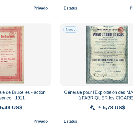
Privado
Estatus
P
Nuevo
le de Bruxelles - action
Générale pour l'Exploitation des
ssance - 1911
à FABRIQUER les CIGAR
 5,49 US$
± 5,78 US$
Privado
Estatus