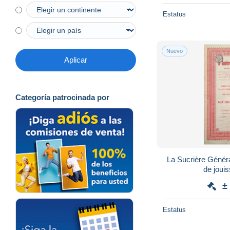
Estatus
Nuevo
Aplicar
Categoría patrocinada por
La Sucrière Généra
de joui
±
Estatus