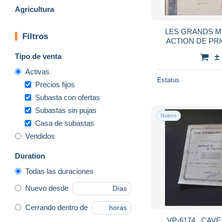
Agricultura
LES GRANDS M
Filtros
ACTION DE PRIO
ANN
Tipo de venta
±
Activas
Estatus
Precios fijos
Subasta con ofertas
Subastas sin pujas
Nuevo
Casa de subastas
Vendidos
Duration
Todas las duraciones
Nuevo desde
Días
Cerrando dentro de
horas
VP-6174 , CAV