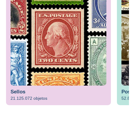
Sellos
Posta
21.125.072 objetos
52.894