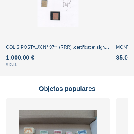
COLIS POSTAUX N° 97** (RRR) ,certificat et signature,,, TRES FORTE COTE ** ,LUXE
MONTRE
1.000,00 €
35,00 
0 puja
Objetos populares