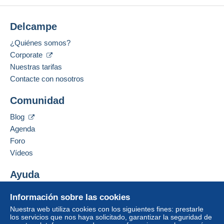
Delcampe
¿Quiénes somos?
Corporate
Nuestras tarifas
Contacte con nosotros
Comunidad
Blog
Agenda
Foro
Vídeos
Ayuda
Centro de ayuda
Información sobre las cookies
Comprar en Delcampe
Nuestra web utiliza cookies con los siguientes fines: prestarle
Vender en Delcampe
los servicios que nos haya solicitado, garantizar la seguridad de