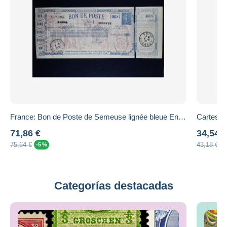
France: Bon de Poste de Semeuse lignée bleue Entier K1 avec déclaration de virement
71,86 €
34,54 €
75,64 €
43,18 €
-5 %
-
Categorías destacadas