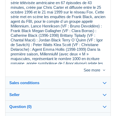
série télévisée américaine en 67 épisodes de 43
minutes, créée par Chris Carter et diffusée entre le 25
octobre 1996 et le 21 mai 1999 sur le réseau Fox. Cette
série met en scène les enquêtes de Frank Black, ancien
agent du FBI, pour le compte d´un groupe appelé
Millennium. Lance Henriksen (VF : Bruno Devoldère) :
Frank Black Megan Gallagher (VF : Clara Borras) :
Catherine Black (1996-1998) Brittany Tiplady (VF :
Chantal Macé) : Jordan Black Terry O´Quinn (VF : Igor
de Savitch) : Peter Watts Klea Scott (VF : Christiane
Delaroche) : Agent Emma Hollis (1998-1999) Dans la
première saison, MillenniuM (avec deux « M »
majuscules, représentant le nombre 1000 en écriture
romaine, année symbolique de l´Apocalypse) relate les
enquêtes de Frank Black, ancien criminologue du FBI
See more
désormais retraité. Black est affublé d´une
caractéristique étrange qu´il appelle sa « malédiction »
(voir épisode : la malédiction de Frank Black). En
Sales conditions
présence d´un lieu du crime, il a des visions floues et
stroboscopiques qui le renseignent sur la personnalité
Seller
du tueur, ses angoisses, ses désirs. Installé à Seattle
Destination:
avec sa femme Catherine et sa fille Jordan dans une
paisible maison jaune, Frank Black continue néanmoins
See the list of countries
Question (0)
ses enquêtes en tant que consultant auprès du groupe
flupkeke
--%
(2032x)
Shipping:
MillenniuM, spécialisé dans les affaires de tueurs en