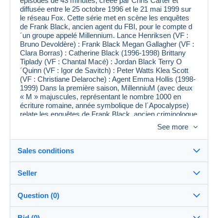
épisodes de 43 minutes, créée par Chris Carter et
diffusée entre le 25 octobre 1996 et le 21 mai 1999 sur
le réseau Fox. Cette série met en scène les enquêtes
de Frank Black, ancien agent du FBI, pour le compte d
´un groupe appelé Millennium. Lance Henriksen (VF :
Bruno Devoldère) : Frank Black Megan Gallagher (VF :
Clara Borras) : Catherine Black (1996-1998) Brittany
Tiplady (VF : Chantal Macé) : Jordan Black Terry O
´Quinn (VF : Igor de Savitch) : Peter Watts Klea Scott
(VF : Christiane Delaroche) : Agent Emma Hollis (1998-
1999) Dans la première saison, MillenniuM (avec deux
« M » majuscules, représentant le nombre 1000 en
écriture romaine, année symbolique de l´Apocalypse)
relate les enquêtes de Frank Black, ancien criminologue
du FBI désormais retraité. Black est affublé d´une
See more
caractéristique étrange qu´il appelle sa « malédiction »
(voir épisode : la malédiction de Frank Black). En
présence d´un lieu du crime, il a des visions floues et
Sales conditions
stroboscopiques qui le renseignent sur la personnalité
du tueur, ses angoisses, ses désirs. Installé à Seattle
Seller
avec sa femme Catherine et sa fille Jordan dans une
Destination:
paisible maison jaune, Frank Black continue néanmoins
ses enquêtes en tant que consultant auprès du groupe
See the list of countries
Question (0)
MillenniuM, spécialisé dans les affaires de tueurs en
flupkeke
--%
(2032x)
Shipping:
série les plus énigmatiques. Passée une première
Bid (0)