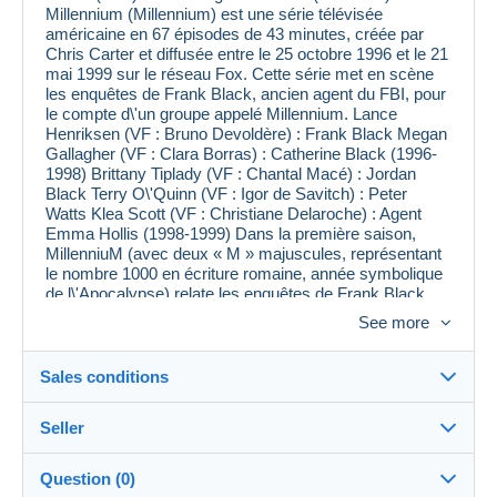
Millennium (Millennium) est une série télévisée
américaine en 67 épisodes de 43 minutes, créée par
Chris Carter et diffusée entre le 25 octobre 1996 et le 21
mai 1999 sur le réseau Fox. Cette série met en scène
les enquêtes de Frank Black, ancien agent du FBI, pour
le compte d\'un groupe appelé Millennium. Lance
Henriksen (VF : Bruno Devoldère) : Frank Black Megan
Gallagher (VF : Clara Borras) : Catherine Black (1996-
1998) Brittany Tiplady (VF : Chantal Macé) : Jordan
Black Terry O\'Quinn (VF : Igor de Savitch) : Peter
Watts Klea Scott (VF : Christiane Delaroche) : Agent
Emma Hollis (1998-1999) Dans la première saison,
MillenniuM (avec deux « M » majuscules, représentant
le nombre 1000 en écriture romaine, année symbolique
de l\'Apocalypse) relate les enquêtes de Frank Black,
ancien criminologue du FBI désormais retraité. Black
See more
est affublé d\'une caractéristique étrange qu\'il appelle sa
« malédiction » (voir épisode : la malédiction de Frank
Black). En présence d\'un lieu du crime, il a des visions
Sales conditions
floues et stroboscopiques qui le renseignent sur la
personnalité du tueur, ses angoisses, ses désirs.
Seller
Installé à Seattle avec sa femme Catherine et sa fille
Destination:
Jordan dans une paisible maison jaune, Frank Black
continue néanmoins ses enquêtes en tant que
See the list of countries
Question (0)
consultant auprès du groupe MillenniuM, spécialisé