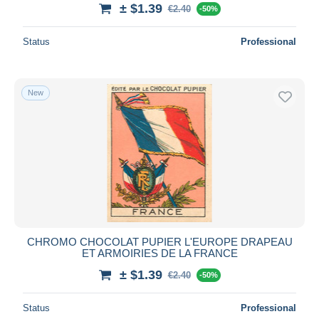
± $1.39
€2.40
-50%
Status
Professional
New
CHROMO CHOCOLAT PUPIER L'EUROPE DRAPEAU
ET ARMOIRIES DE LA FRANCE
± $1.39
€2.40
-50%
Status
Professional