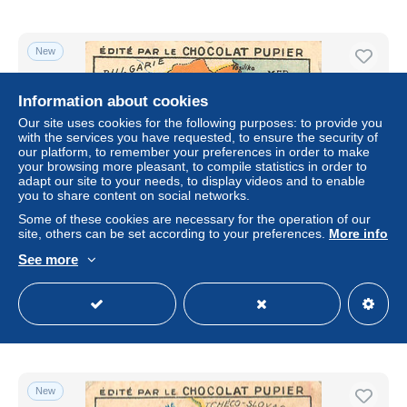
New
Information about cookies
Our site uses cookies for the following purposes: to provide you
with the services you have requested, to ensure the security of
our platform, to remember your preferences in order to make
your browsing more pleasant, to compile statistics in order to
adapt our site to your needs, to display videos and to enable
you to share content on social networks.
Some of these cookies are necessary for the operation of our
site, others can be set according to your preferences.
More info
CHROMO CHOCOLAT PUPIER L'EUROPE TURQUIE
D'EUROPE CARTE GEOGRAPHIQUE DU PAYS
See more
± $1.39
€2.40
-50%
Status
Professional
New