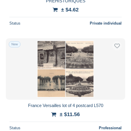
PREHISTORIQUES
± $4.62
Status
Private individual
New
France Versailles lot of 4 postcard L570
± $11.56
Status
Professional