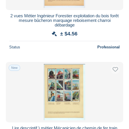
All durations
New since
days
2 vues Métier Ingénieur Forestier exploitation du bois forêt
mesure bûcheron marquage reboisement charroi
Closing in
hours
débardage
± $4.56
Price
From
$
to
$
Status
Professional
With a deal only
Free shipping
New
Payment methods
PayPal
Bank transfer
Visa
MasterCard
Bancontact
iDeal
Lire descriptif ) métier Mécanicien de chemin de fer train
Maestro