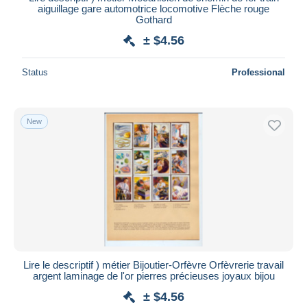
aiguillage gare automotrice locomotive Flèche rouge
Deselect all
Gothard
± $4.56
Seller's residence
Entire world
Status
Professional
New
Submit
Lire le descriptif ) métier Bijoutier-Orfèvre Orfèvrerie travail
argent laminage de l'or pierres précieuses joyaux bijou
± $4.56