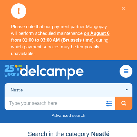
×
Please note that our payment partner Mangopay
will perform scheduled maintenance
on August 6
from 01:00 to 03:00 AM (Brussels time)
, during
which payment services may be temporarily
unavailable.
Nestlé
Advanced search
Search in the category
Nestlé