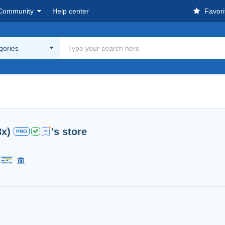
Community
Help center
Favori
egories
8x)
's store
PRO