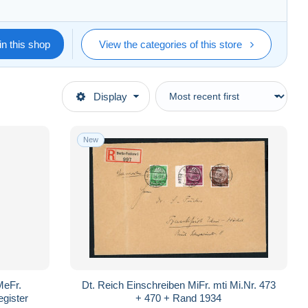
in this shop
View the categories of this store
Display
New
MeFr.
Dt. Reich Einschreiben MiFr. mti Mi.Nr. 473
egister
+ 470 + Rand 1934