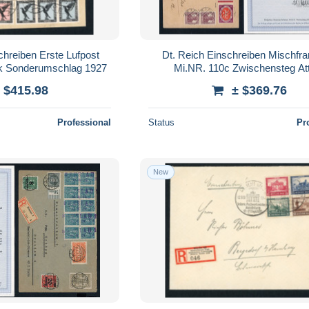
chreiben Erste Lufpost
Dt. Reich Einschreiben Mischfra
k Sonderumschlag 1927
Mi.NR. 110c Zwischensteg At
 $415.98
± $369.76
Professional
Status
Pr
New