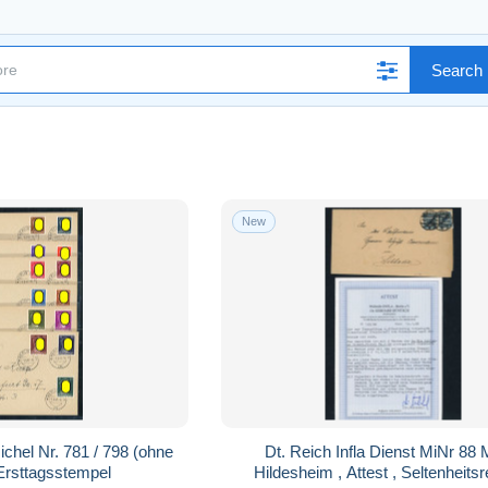
Search 
New
chel Nr. 781 / 798 (ohne
Dt. Reich Infla Dienst MiNr 88 
Ersttagsstempel
Hildesheim , Attest , Seltenheitsr