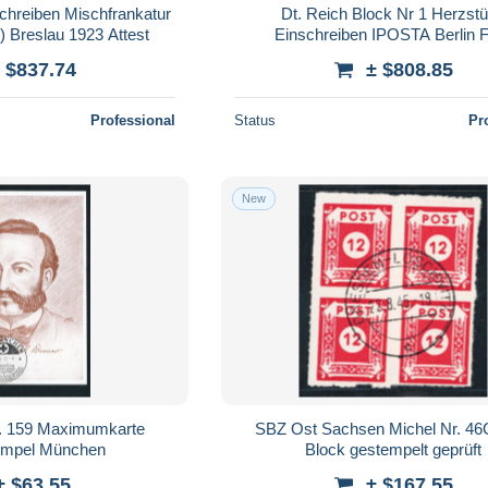
schreiben Mischfrankatur
Dt. Reich Block Nr 1 Herzst
) Breslau 1923 Attest
Einschreiben IPOSTA Berlin
12.09.1930 geprüft
 $837.74
± $808.85
Professional
Status
Pr
New
r. 159 Maximumkarte
SBZ Ost Sachsen Michel Nr. 46
empel München
Block gestempelt geprüft
± $63.55
± $167.55