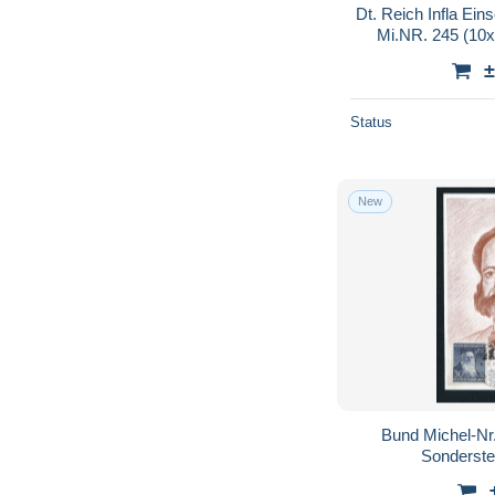
Dt. Reich Infla Ein
Mi.NR. 245 (10x
±
Status
New
Bund Michel-N
Sonderst