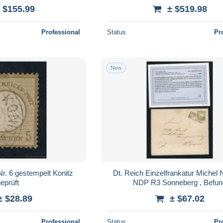
 $155.99
± $519.98
Professional
Status
Pr
New
Nr. 6 gestempelt Konitz
Dt. Reich Einzelfrankatur Michel N
eprüft
NDP R3 Sonneberg , Befun
± $28.89
± $67.02
Professional
Status
Pr