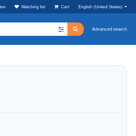
tes
Watching list
Cart
English (United States)
Advanced search