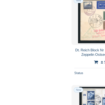
New
Dt. Reich Block Nr 
Zeppelin Ostsee
± 
Status
New