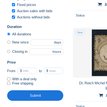
±
Fixed prices
Auction sales with bids
Status
Auctions without bids
Duration
New
All durations
New since
days
Closing in
hours
Price
From
$
to
$
With a deal only
Dt. Reich Michel 
Free shipping
g
Submit
Status