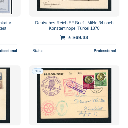
nkatur
Deutsches Reich EF Brief - MiNr. 34 nach
test
Konstantinopel Türkei 1878
± $69.33
ofessional
Status
Professional
New