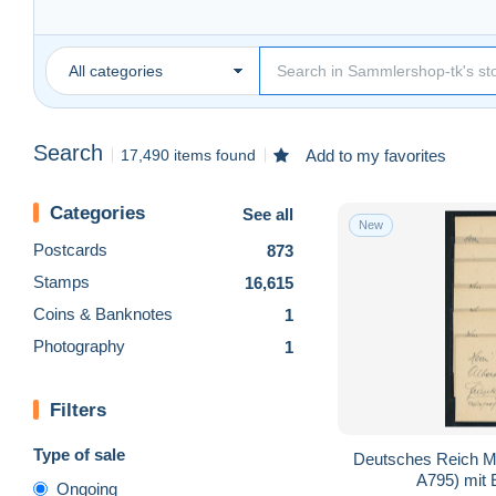
All categories
Search
17,490 items found
Add to my favorites
Categories
See all
New
Postcards
873
Stamps
16,615
Coins & Banknotes
1
Photography
1
Filters
Type of sale
Deutsches Reich Mi
A795) mit 
Ongoing