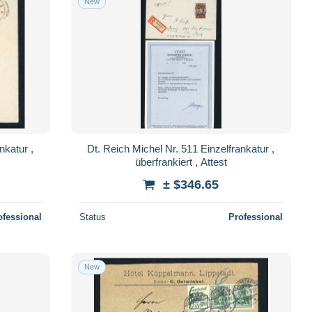
New
nkatur ,
Dt. Reich Michel Nr. 511 Einzelfrankatur ,
überfrankiert , Attest
± $346.65
ofessional
Status
Professional
New