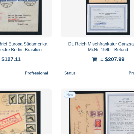
 Brief Europa Südamerika
Dt. Reich Mischfrankatur Ganzsa
cke Berlin -Brasilien
Mi.Nr. 159b - Befund
 $127.11
± $207.99
Professional
Status
Pr
New