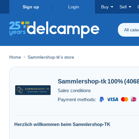
Sign up
Login
Buy
Sell
All cat
Home
Sammlershop-tk
's store
Sammlershop-tk
100%
(406
Sales conditions
Payment methods:
Herzlich willkommen beim Sammlershop-TK