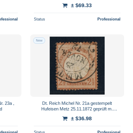
± $69.33
ofessional
Status
Professional
New
r. 23a ,
Dt. Reich Michel Nr. 21a gestempelt
d
Hufeisen Metz 25.11.1872 geprüft m.
Mängel
± $36.98
ofessional
Status
Professional