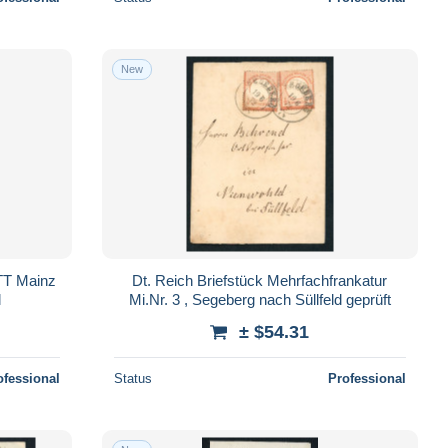
New
 TT Mainz
Dt. Reich Briefstück Mehrfachfrankatur
l
Mi.Nr. 3 , Segeberg nach Süllfeld geprüft
± $54.31
ofessional
Status
Professional