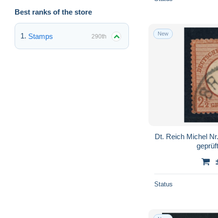
Best ranks of the store
New
Stamps
290th
Dt. Reich Michel N
geprüf
Status