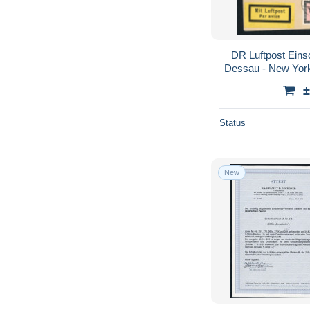
DR Luftpost Eins
Dessau - New Yor
±
Status
New