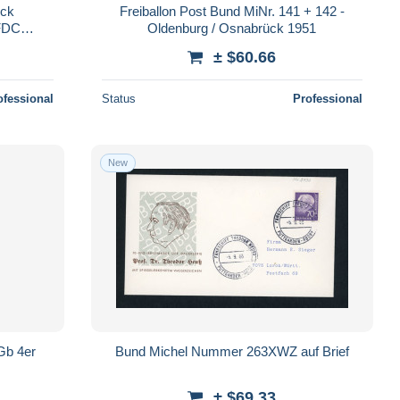
ück
Freiballon Post Bund MiNr. 141 + 142 -
 FDC
Oldenburg / Osnabrück 1951
± $60.66
ofessional
Status
Professional
New
Gb 4er
Bund Michel Nummer 263XWZ auf Brief
± $69.33