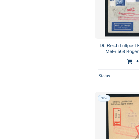
Dt. Reich Luftpost
MeFr 568 Bogene
±
Status
New