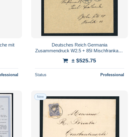
che mit
Deutsches Reich Germania
Zusammendruck W2.5 + 85I Mischfrankatur
Lippstadt
± $525.75
ofessional
Status
Professional
New