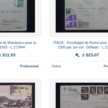
e de Maslianico pour la
ITALIE - Enveloppe de Rome pour 
France en 1933 - L 117844
1935 par 1er vol - Défauts - L 
± $11.53
± $23.07
Professional
Status
Pr