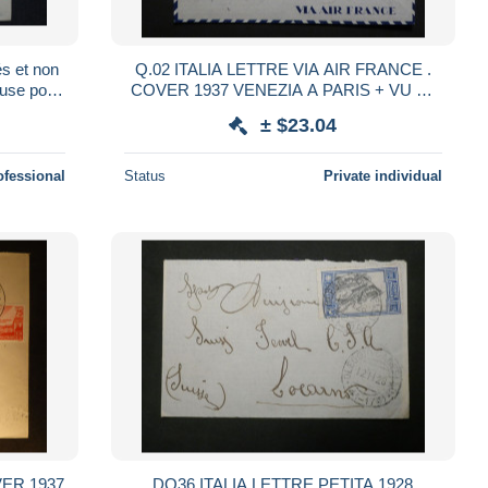
s et non
Q.02 ITALIA LETTRE VIA AIR FRANCE .
cuse pour
COVER 1937 VENEZIA A PARIS + VU M.
S 554
BEHR +AEROPHILATELIE ++
± $23.04
ofessional
Status
Private individual
DO36 ITALIA LETTRE PETITA 1928