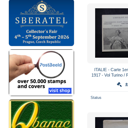
ITALIE - Carte 1er 
1917 - Vol Turino /
plaisant ( 
±
Status