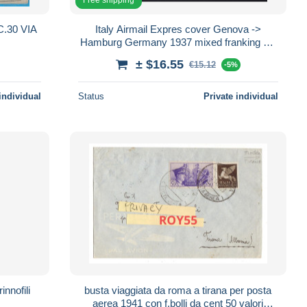
.30 VIA
Italy Airmail Expres cover Genova ->
Hamburg Germany 1937 mixed franking Sa
)" PER
A96
± $16.55
€15.12
-5%
individual
Status
Private individual
innofili
busta viaggiata da roma a tirana per posta
aerea 1941 con f.bolli da cent 50 valori