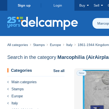
Sign up
Login
Buy
Sell
Marcoph
All categories
Stamps
Europe
Italy
1861-1944 Kingdom
Search in the category
Marcophilia (AirAirpl
Categories
See all
New
Main categories
Stamps
Europe
Italy