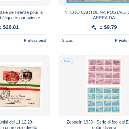
tale de Firenze pour la
INTERO CARTOLINA POSTALE C
 étiquette par avion en
AEREA DA
nt sur CPA - L 176379
"MONTELLA*9.8.40*/(AVELLINO
± $28.81
± $9.79
TRIPOLI
Professional
Status
Private 
New
isi del 11.12.29 -
Zeppelin 1933 - Serie di foglietti Er
 primo volo diretto
colori diversi