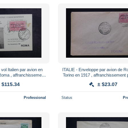
vol Italien par avion en
ITALIE - Enveloppe par avion de 
 Roma , affranchissement
Torino en 1917 , affranchissement p
P.A.1 ) - L 42222
surchargé ) - L 24810
 $115.34
± $23.07
Professional
Status
Pr