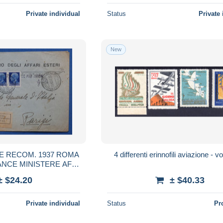
Private individual
Status
Private 
New
4 differenti erinnofili aviazione - vo
ANCE MINISTERE AFF
 AEROPHILATELIE +
± $24.20
± $40.33
. INTERESSANT
Private individual
Status
Pr