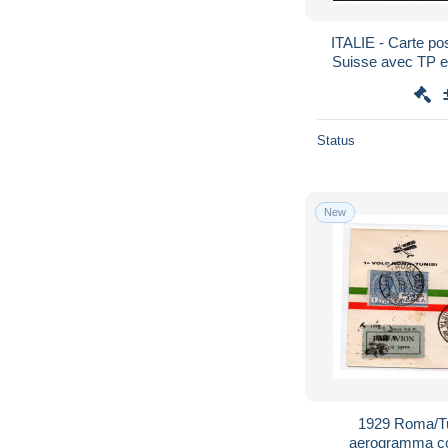
ITALIE - Carte pos
Suisse avec TP et
1932 - Pas coura
Status
New
1929 Roma/Tun
aerogramma con