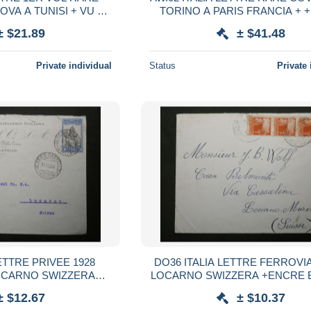
A TUNISI + VU M.
TORINO A PARIS FRANCIA + + VU M.
BEHR +AEROPHILATELIE ++
BEHR +AEROPHILATELIE + 
± $21.89
± $41.48
Private individual
Status
Private 
DO36 ITALIA LETTRE FERROVIA 1939 A
O SWIZZERA
LOCARNO SWIZZERA +ENCRE BLEUE +
UE + AFFR.
AFFR. INTERESSANT+++
± $12.67
± $10.37
ESSANT++++