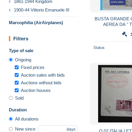
1861-1944 Kingdom
1900-44 Vittorio Emanuele III
BUSTA GRANDE 
Marcophilia (AirAirplanes)
AEREA DA " 
*3.11.42*/SA
Filters
Status
Type of sale
Ongoing
Fixed prices
Auction sales with bids
Auctions without bids
Auction houses
Sold
Duration
All durations
New since
days
Q.02 ITALIA LETT