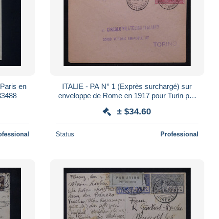
Paris en
ITALIE - PA N° 1 (Exprès surchargé) sur
133488
enveloppe de Rome en 1917 pour Turin par
avion - L 165791
± $34.60
ofessional
Status
Professional