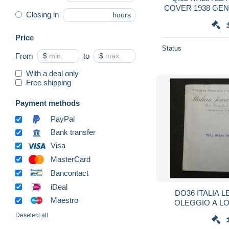
COVER 1938 GENOVA 
Closing in
hours
Price
Status
From
$
to
$
With a deal only
Free shipping
Payment methods
PayPal
Bank transfer
Visa
MasterCard
Bancontact
iDeal
DO36 ITALIA LETTRE PRIVEE 1928
Maestro
OLEGGIO A LOCARN
+ENCRE BLE
Deselect all
INTER