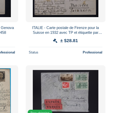
de Genova
ITALIE - Carte postale de Firenze pour la
6458
Suisse en 1932 avec TP et étiquette par
avion - Pas courant - L 176345
± $28.81
ofessional
Status
Professional
Free shipping