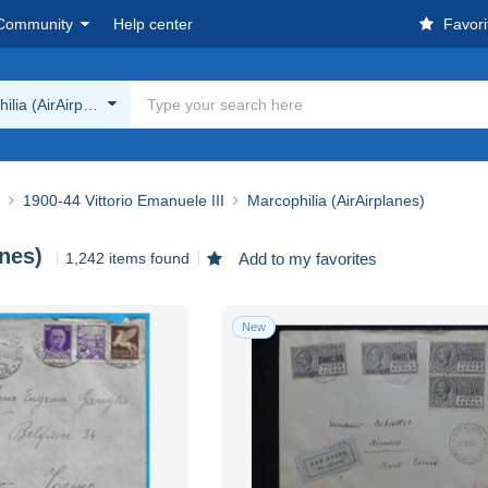
Community
Help center
Favori
ilia (AirAirplanes)
1900-44 Vittorio Emanuele III
Marcophilia (AirAirplanes)
anes)
1,242 items found
Add to my favorites
New