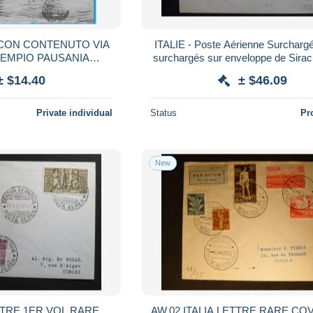
CON CONTENUTO VIA
ITALIE - Poste Aérienne Surchargé
TEMPIO PAUSANIA
surchargés sur enveloppe de Sira
SSARI" PER TORINO
la France par avion en 1936 - 
± $14.40
± $46.09
Private individual
Status
Pr
New
RE 1ER VOL RARE
AW.02 ITALIA LETTRE RARE COVER 1937