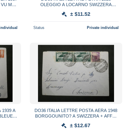
OLEGGIO A LOCARNO SWIZZERA
+ ++
+ENCRE BLEUE + AFFR.
± $11.52
INTERESSANT++++
individual
Status
Private individual
DO36 ITALIA LETTRE POSTA AERA 1948
BORGGOUNITO? A SWIZZERA + AFFR.
+
INTERESSANT++++
± $12.67