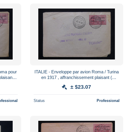
Roma pour
ITALIE - Enveloppe par avion Roma / Turina
laisant (
en 1917 , affranchissement plaisant (
surchargé ) - L 24806
± $23.07
ofessional
Status
Professional