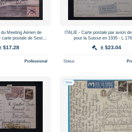
e du Meeting Aérien de
ITALIE - Carte postale par avion 
 carte postale de Sestri
pour la Suisse en 1935 - L 17
la France- L 176667
± $17.28
± $23.04
Professional
Status
Pr
New