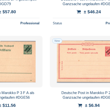
DGD79
Ganzsache ungelaufen #DG
± $57.80
± $46.24
Professional
Status
Pr
New
n Marokko P 3 F A als
Deutsche Post in Marokko P 2
ngelaufen #DGE56
Ganzsache ungelaufen #DG
± $11.56
± $6.94