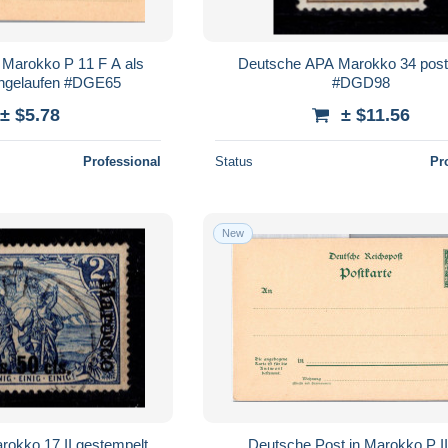
 Marokko P 11 F A als
Deutsche APA Marokko 34 post
ngelaufen #DGE65
#DGD98
± $5.78
± $11.56
Professional
Status
Pr
New
okko 17 II gestempelt
Deutsche Post in Marokko P II