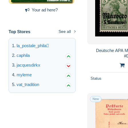
Your ad here?
Top Stores
See all
la_postale_phila
Deutsche APA Ma
caphila
#
jacquesdirkx
myleme
Status
vat_tradition
New