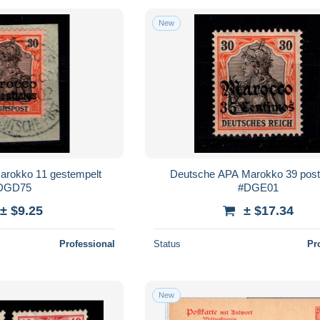
New
arokko 11 gestempelt
Deutsche APA Marokko 39 post
DGD75
#DGE01
± $9.25
± $17.34
Professional
Status
Pr
New