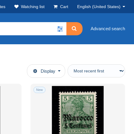
tes
Watching list
Cart
English (United States)
Advanced search
Display
New