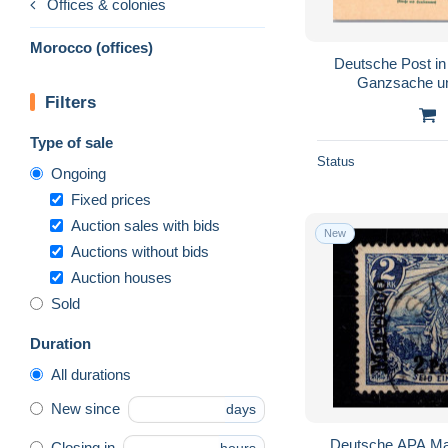
Offices & colonies
Morocco (offices)
Deutsche Post in
Ganzsache u
Filters
Type of sale
Status
Ongoing
Fixed prices
Auction sales with bids
New
Auctions without bids
Auction houses
Sold
Duration
All durations
New since
days
Deutsche APA Mar
Closing in