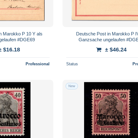
n Marokko P 10 Y als
Deutsche Post in Marokko P I
gelaufen #DGE69
Ganzsache ungelaufen #DG
± $16.18
± $46.24
Professional
Status
Pr
New