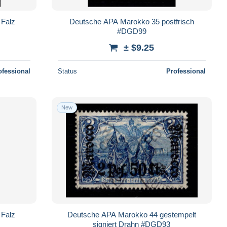
 Falz
Deutsche APA Marokko 35 postfrisch
#DGD99
± $9.25
ofessional
Status
Professional
New
 Falz
Deutsche APA Marokko 44 gestempelt
signiert Drahn #DGD93