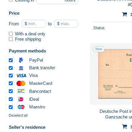
hours
#
Price
From
$
to
$
Status
With a deal only
Free shipping
New
Payment methods
PayPal
Bank transfer
Visa
MasterCard
Bancontact
iDeal
Maestro
Deutsche Post i
Deselect all
Ganzsache u
Seller's residence