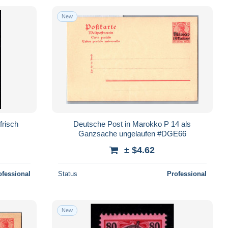
New
frisch
Deutsche Post in Marokko P 14 als
Ganzsache ungelaufen #DGE66
± $4.62
ofessional
Status
Professional
New