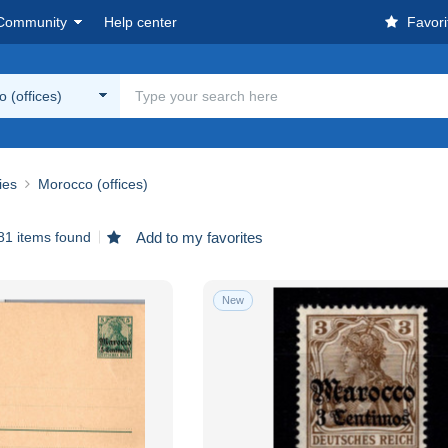
Community
Help center
Favori
 (offices)
ies
Morocco (offices)
81 items found
Add to my favorites
New