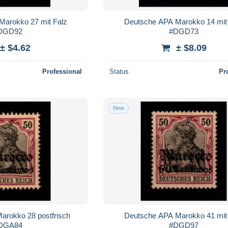
Marokko 27 mit Falz
Deutsche APA Marokko 14 mit
DGD92
#DGD73
± $4.62
± $8.09
Professional
Status
Pr
New
arokko 28 postfrisch
Deutsche APA Marokko 41 mit
DGA84
#DGD97