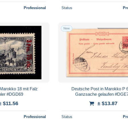
Professional
Status
Pr
New
Marokko 18 mit Falz
Deutsche Post in Marokko P 6
hler #DGD69
Ganzsache gelaufen #DGE
± $11.56
± $13.87
Professional
Status
Pr