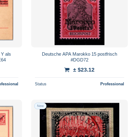
 Y als
Deutsche APA Marokko 15 postfrisch
E64
#DGD72
± $23.12
ofessional
Status
Professional
New