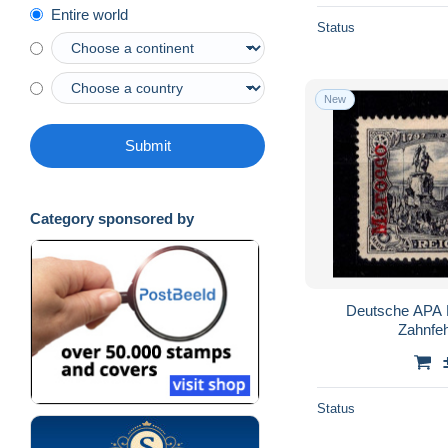
Entire world
Status
New
Submit
Category sponsored by
Deutsche APA 
Zahnfe
Status