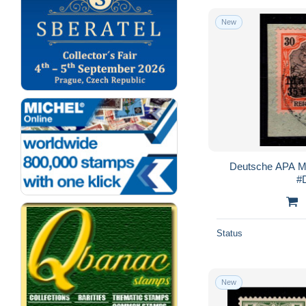
New
Deutsche APA M
#
Status
New