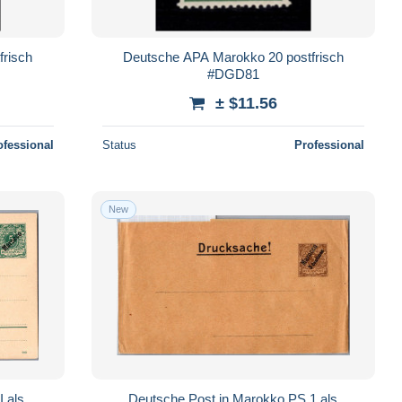
frisch
Deutsche APA Marokko 20 postfrisch
#DGD81
± $11.56
ofessional
Status
Professional
New
I als
Deutsche Post in Marokko PS 1 als