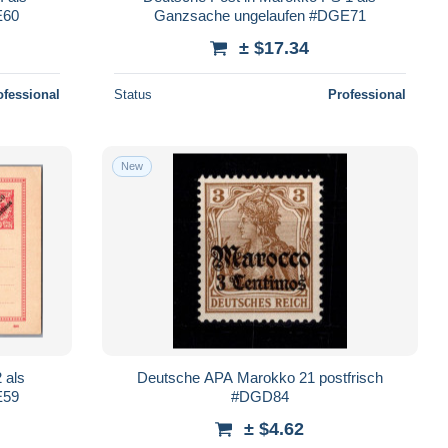
E60
Ganzsache ungelaufen #DGE71
± $17.34
ofessional
Status
Professional
New
 als
Deutsche APA Marokko 21 postfrisch
E59
#DGD84
± $4.62