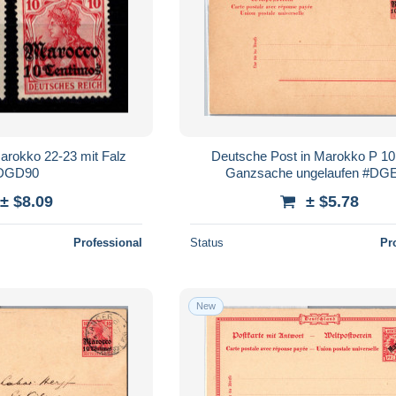
rokko 22-23 mit Falz
Deutsche Post in Marokko P 10
DGD90
Ganzsache ungelaufen #DG
± $8.09
± $5.78
Professional
Status
Pr
New