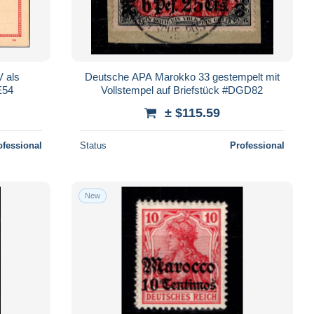
V als
Deutsche APA Marokko 33 gestempelt mit
E54
Vollstempel auf Briefstück #DGD82
± $115.59
ofessional
Status
Professional
New