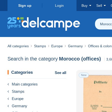
Sign up
Login
Buy
Sell
Morocco
All categories
Stamps
Europe
Germany
Offices & colon
Search in the category
Morocco (offices)
3,6
Categories
See all
New
Main categories
Stamps
Europe
Germany