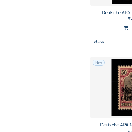
Deutsche APA 
#
Status
New
Deutsche APA M
#