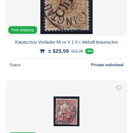
Free shipping
Kiautschou Vorläufer Mi nr V 1 II c lebhaft braunocker
± $25.59
€23.38
-5%
Status
Private individual