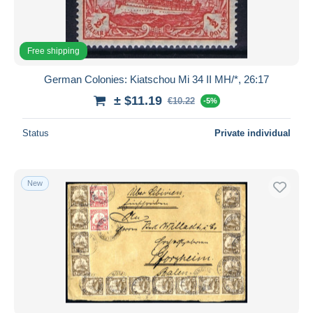
Free shipping
German Colonies: Kiatschou Mi 34 II MH/*, 26:17
± $11.19
€10.22
-5%
Status
Private individual
New