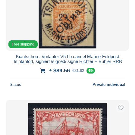
Free shipping
Kiautschou : Vorlaufer V5 I b cancel Marine-Feldpost
Tsintanfort, signiert /signed/ signé Richter + Buhler RRR
± $89.56
€81.82
-5%
Status
Private individual