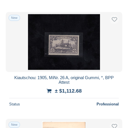
New
Kiautschou: 1905, MiNr. 26 A, original Gummi, *, BPP
Attest
± $1,112.68
Status
Professional
New