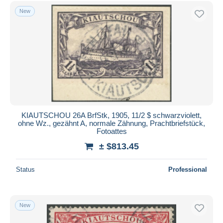
Free shipping
New
Payment methods
PayPal
Bank transfer
Visa
MasterCard
Bancontact
iDeal
KIAUTSCHOU 26A BrfStk, 1905, 11/2 $ schwarzviolett,
ohne Wz., gezähnt A, normale Zähnung, Prachtbriefstück,
Maestro
Fotoattes
Deselect all
± $813.45
Seller's residence
Status
Professional
Entire world
New