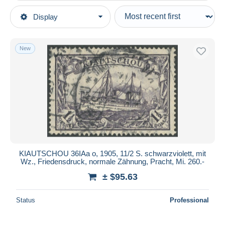
Type of sale
Display
Main categories
Ongoing
Stamps
Fixed prices
Europe
New
Auction sales with bids
Germany
Auctions without bids
Offices & colonies
Auction houses
Sold
Kiauchau
Duration
All durations
New since
days
KIAUTSCHOU 36IAa o, 1905, 11/2 S. schwarzviolett, mit
Wz., Friedensdruck, normale Zähnung, Pracht, Mi. 260.-
Closing in
hours
± $95.63
Price
Status
Professional
From
$
to
$
With a deal only