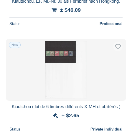
Kiautschou, EF. Mi.-Nr. 30 als Fernbrief nach Hongkong.
± $46.09
Status
Professional
New
Kiautchou ( lot de 6 timbres différents X-MH et oblitérés )
± $2.65
Status
Private individual