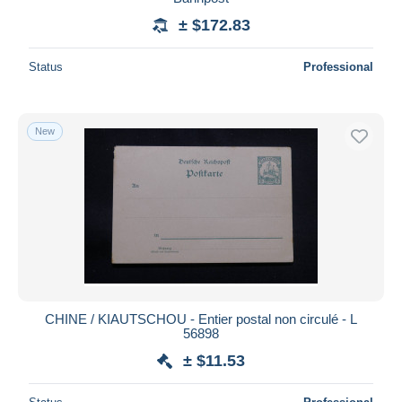
± $172.83
Status
Professional
New
CHINE / KIAUTSCHOU - Entier postal non circulé - L
56898
± $11.53