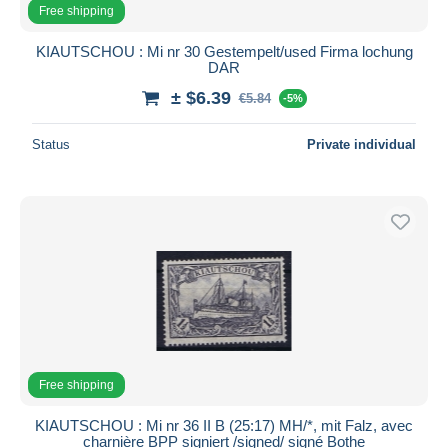
Free shipping
KIAUTSCHOU : Mi nr 30 Gestempelt/used Firma lochung
DAR
± $6.39
€5.84
-5%
Status
Private individual
Free shipping
KIAUTSCHOU : Mi nr 36 II B (25:17) MH/*, mit Falz, avec
charnière BPP signiert /signed/ signé Bothe