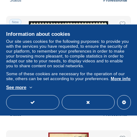
Status
Professional
New
Information about cookies
Our site uses cookies for the following purposes: to provide you
with the services you have requested, to ensure the security of
our platform, to remember your preferences in order to make
your browsing more pleasant, to compile statistics in order to
adapt our site to your needs, to display videos and to enable
you to share content on social networks.
Some of these cookies are necessary for the operation of our
site, others can be set according to your preferences.
More info
1 1/2 $ Freimarke 1905, sauber in ungebrauchter Erhaltung
See more
mit Falz, Zähnung 26:17. Mi. 1.400,-€ Michel 26 A.
± $311.09
Status
Professional