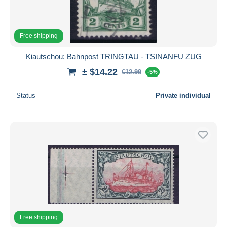
Free shipping
Kiautschou: Bahnpost TRINGTAU - TSINANFU ZUG
± $14.22
€12.99
-5%
Status
Private individual
Free shipping