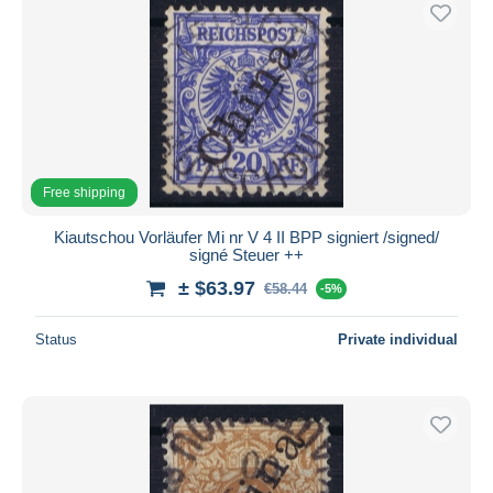
Free shipping
Kiautschou Vorläufer Mi nr V 4 II BPP signiert /signed/
signé Steuer ++
± $63.97
€58.44
-5%
Status
Private individual