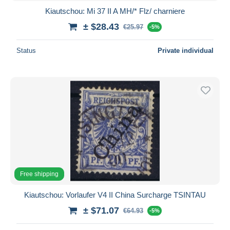
Kiautschou: Mi 37 II A MH/* Flz/ charniere
± $28.43
€25.97
-5%
Status
Private individual
Free shipping
Kiautschou: Vorlaufer V4 II China Surcharge TSINTAU
± $71.07
€64.93
-5%