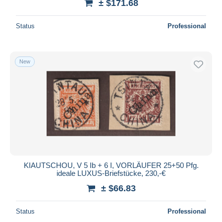
± $171.68
Status
Professional
New
KIAUTSCHOU, V 5 Ib + 6 I, VORLÄUFER 25+50 Pfg.
ideale LUXUS-Briefstücke, 230,-€
± $66.83
Status
Professional