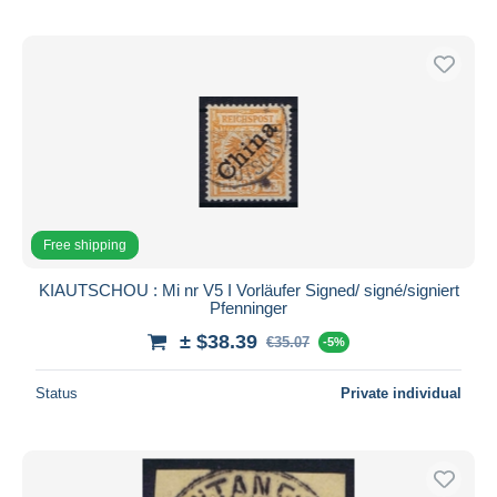
Free shipping
KIAUTSCHOU : Mi nr V5 I Vorläufer Signed/ signé/signiert
Pfenninger
± $38.39
€35.07
-5%
Status
Private individual