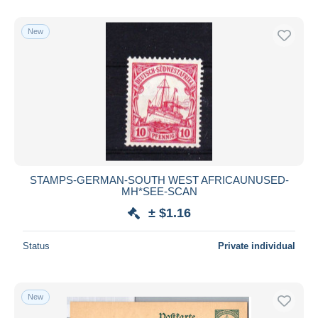
With a deal only
Free shipping
New
Payment methods
PayPal
Bank transfer
Visa
MasterCard
Bancontact
iDeal
STAMPS-GERMAN-SOUTH WEST AFRICAUNUSED-
MH*SEE-SCAN
Maestro
± $1.16
Deselect all
Seller's residence
Status
Private individual
Entire world
New