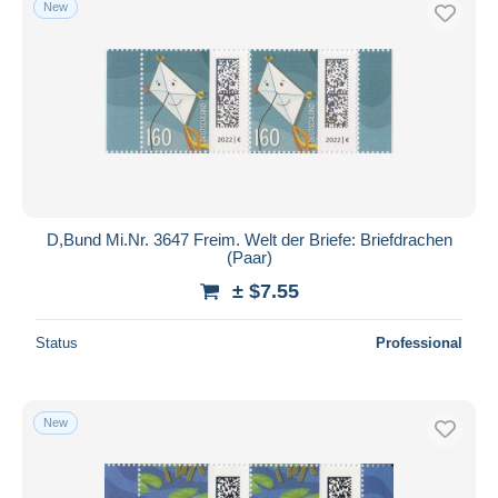
New
Free shipping
Payment methods
PayPal
Bank transfer
Visa
MasterCard
Bancontact
D,Bund Mi.Nr. 3647 Freim. Welt der Briefe: Briefdrachen
iDeal
(Paar)
Maestro
± $7.55
Deselect all
Status
Professional
Seller's residence
Entire world
New