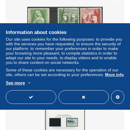
Information about cookies
Our site uses cookies for the following purposes: to provide you
with the services you have requested, to ensure the security of
our platform, to remember your preferences in order to make
your browsing more pleasant, to compile statistics in order to
BUNDESREPUBLIK 151,153/4 o, 1952, Nationalmuseum
adapt our site to your needs, to display videos and to enable
Nürnberg und Bundesjugendplan, 3 Prachtwerte, Mi. 65.-
you to share content on social networks.
± $21.89
Some of these cookies are necessary for the operation of our
site, others can be set according to your preferences.
More info
See more
Status
Professional
New