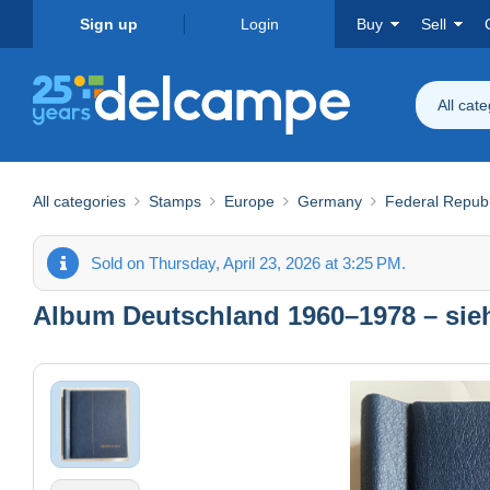
Sign up
Login
Buy
Sell
All cat
All categories
Stamps
Europe
Germany
Federal Republ
Sold on Thursday, April 23, 2026 at 3:25 PM.
Album Deutschland 1960–1978 – sie