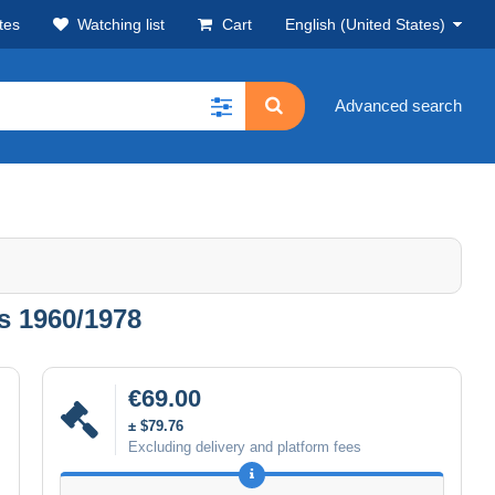
tes
Watching list
Cart
English (United States)
Advanced search
s 1960/1978
€69.00
± $79.76
Excluding delivery and platform fees